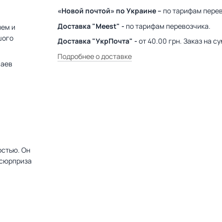
«Новой почтой» по Украине –
по тарифам перев
Доставка "Meest" -
по тарифам перевозчика.
ием и
шого
Доставка "УкрПочта" -
от 40.00 грн. Заказ на 
Подробнее о доставке
чаев
остью. Он
 сюрприза