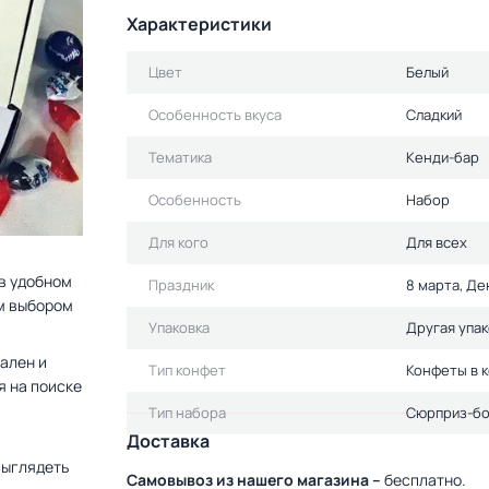
Характеристики
Цвет
Белый
Особенность вкуса
Сладкий
Тематика
Кенди-бар
Особенность
Набор
Для кого
Для всех
 в удобном
Праздник
8 марта, Д
м выбором
Упаковка
Другая упак
сален и
Тип конфет
Конфеты в 
я на поиске
Тип набора
Сюрприз-бо
Доставка
выглядеть
Самовывоз из нашего магазина –
бесплатно.