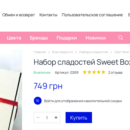
Обмен и возврат
Контакты
Пользовательское соглашение
Цвета
Бренды
Подарки
Новинки
Главная
Все сладости
Наборы сладостей
Свит бокс
Набор сладостей Sweet Box
В наличии
Артикул: 0269
2 отзыва
749 грн
%
Войти
для отображения накопительной скидки
Купить