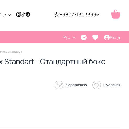
+380771303333
Еще
Вход
Рус
 микс стандарт
 Standart - Стандартный бокс
К сравнению
В желания