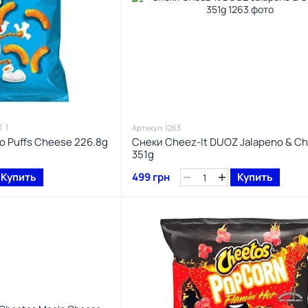
1
Артикул: 1263
 Puffs Cheese 226.8g
Снеки Cheez-It DUOZ Jalapeno & C
351g
Купить
499 грн
Купить