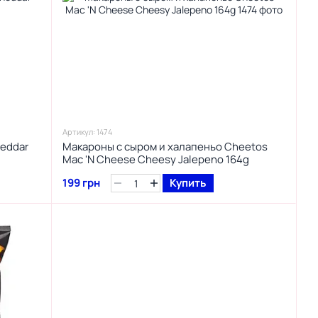
Артикул: 1474
heddar
Макароны с сыром и халапеньо Cheetos
Mac 'N Cheese Cheesy Jalepeno 164g
199 грн
Купить