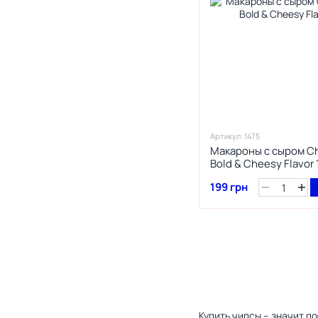
Огурцы
1
Оливки
2
Острая курица
1
Осьминіг
74
Паприка
1
Пепероні
30
Перець
2
Персик
Артикул: 1475
Макароны с сыром Ch
1
Пиріг
Bold & Cheesy Flavor
19
Піца
199 грн
1
Полуничний йогурт
2
Помідор
1
Помідори
1
Попкорн
1
Прянощі
3
Рак
11
Ранч
Купить чипсы – значит п