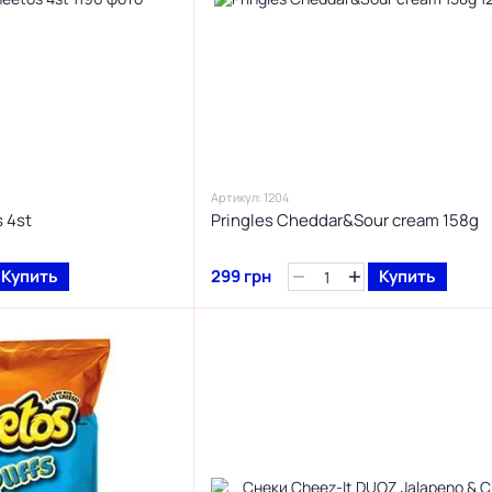
Артикул: 1204
 4st
Pringles Cheddar&Sour cream 158g
Купить
299 грн
Купить