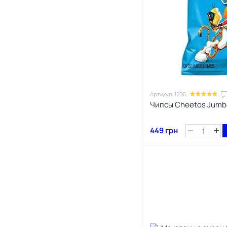
1
Манго
4
Маринованные огурцы
1
Маршмеллоу
2
Масло
9
Мёд
2
Миндаль
1
Мідії
Артикул: 1256
1
Місо
Чипсы Cheetos Jumbo
2
Млинці
449 грн
4
Морепродукти
4
Морська сіль
4
Морський
7
М'ясо
1
Мята
3
Нахо
21
Норі
12