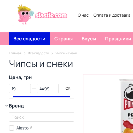
Перейти к основному контенту
О нас
Оплата и доставка
Все сладости
Страны
Вкусы
Праздники
Главная
Все сладости
Чипсы и снеки
Чипсы и снеки
Цена, грн
От Цена, грн
До Цена, грн
OK
Бренд
9
Alesto