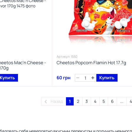
Артикул: 1550
eetos Mac'n Cheese -
Cheetos Popcorn Flamin Hot 17.7g
 170g
Купить
60 грн
Купить
Назад
1
2
3
4
5
6
...
4
обаловать себя невероятно вкусным перекусом и получить немного