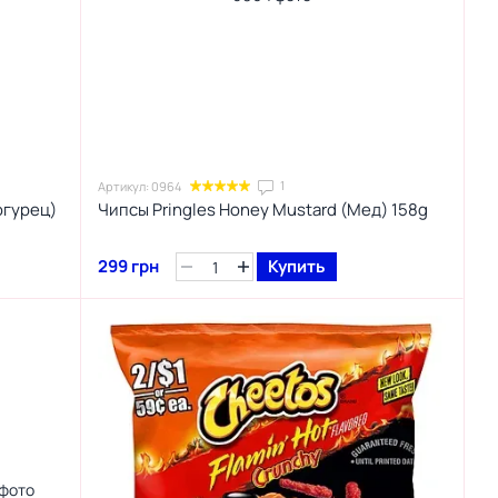
1
Артикул: 0964
 огурец)
Чипсы Pringles Honey Mustard (Мед) 158g
299 грн
Купить