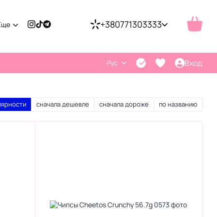
+380771303333
Еще
Вход
Рус
лярности
сначала дешевле
сначала дороже
по названию