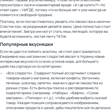
просмотров и тысячи комментариев вроде: «А где купить?!» Но
ответ один — НИГДЕ, потому что их больше нет и уже никогда не
появится в свободной продаже.
Поэтому, если посчастливилось увидеть эти лакомства в наличии
Сластик ком, не раздумывая делайте заказ. Цена полностью стоит
впечатлений. Завтра они могут стать лишь легендой, которую вы
будете вспоминать, листая ленту TikTok.
Популярные вкусняшки
Если не удастся поймать экзотику, не стоит расстраиваться.
Ежедневно наш магазинчик сладостей ввозит в Украину новые
интересные вкусности со всех уголков мира, для большего
удобства сортируя их по категориям:
«Все сладости». Содержит полный ассортимент сладких
товаров нашего магазина, включая конфеты, батончики,
печенье, шоколад, напитки, жвачки и другие лакомства из
разных стран. Есть фильтры поиска и распределение по
подкатегориям (например, «Наборы», «Вафли», «Сухие
завтраки», «Попкорн» и т.д.), чтобы удобнее выбрать нужный
товар. Каждая позиция сопровождается изображением,
описанием продукта и ценой, дабы покупатели могли детально