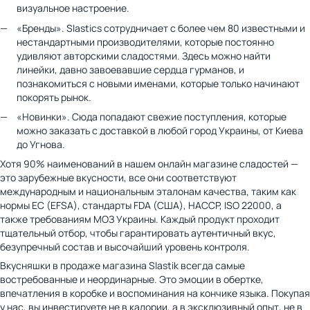
визуальное настроение.
«Бренды». Slastics сотрудничает с более чем 80 известными и
нестандартными производителями, которые постоянно
удивляют авторскими сладостями. Здесь можно найти
линейки, давно завоевавшие сердца гурманов, и
познакомиться с новыми именами, которые только начинают
покорять рынок.
«Новинки». Сюда попадают свежие поступления, которые
можно заказать с доставкой в любой город Украины, от Киева
до Угнова.
Хотя 90% наименований в нашем онлайн магазине сладостей —
это зарубежные вкусности, все они соответствуют
международным и национальным эталонам качества, таким как
нормы ЕС (EFSA), стандарты FDA (США), HACCP, ISO 22000, а
также требованиям МОЗ Украины. Каждый продукт проходит
тщательный отбор, чтобы гарантировать аутентичный вкус,
безупречный состав и высочайший уровень контроля.
Вкусняшки в продаже магазина Slastik всегда самые
востребованные и неординарные. Это эмоции в обертке,
впечатления в коробке и воспоминания на кончике языка. Покупая
у нас, вы инвестируете не в калории, а в эксклюзивный опыт, не в