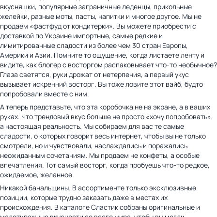
вкусняшки, популярные заграничные леденцы, прикольные
желейки, разные моты, пасты, напитки и многое другое. Мы не
продаем «фастфуд от кондитерки». Вы можете приобрести с
доставкой по Украине импортные, самые редкие и
лимитированные сладости из более чем 30 стран Европы,
Америки и Азии. Помните то ощущение, когда листаете ленту и
видите, как блогер с восторгом распаковывает что-то необычное?
Глаза светятся, руки дрожат от нетерпения, а первый укус
вызывает искренний восторг. Вы тоже ловите этот вайб, будто
попробовали вместе с ним.
А теперь представьте, что эта коробочка не на экране, а в ваших
руках. Что трендовый вкус больше не просто «хочу попробовать»,
а настоящая реальность. Мы собираем для вас те самые
сладости, о которых говорит весь интернет, чтобы вы не только
смотрели, но и чувствовали, наслаждались и поражались
неожиданным сочетаниям. Мы продаем не конфеты, а особые
впечатления. Тот самый восторг, когда пробуешь что-то редкое,
ожидаемое, желанное.
Никакой банальщины. В ассортименте только эксклюзивные
позиции, которые трудно заказать даже в местах их
происхождения. В каталоге Сластик собраны оригинальные и
малотиражные вкусности со всего мира, чтобы вы могли