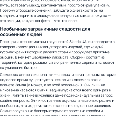
путешествовать между континентами, просто открыв упаковку.
Поэтому отбросьте сомнения, забудьте о диетах хотя бы на
минутку, и нырните в сладкую вселенную, где каждая покупка —
это эмоции, каждая конфета — что-то новое.
Необычные заграничные сладости для
особенных людей
Посещая интернет магазин вкусностей Slastic UA, вы попадаете в
галерею коллекционных кондитерских изделий, где каждый
кусочек хранит историю далеких стран и пробуждает приятные
эмоции. В ней нет шаблонных лакомств. Сборник состоит из
творений, которые рождаются в ограниченных сериях и исчезают
на удивление быстро.
Самые желанные «экспонаты» — сладости из-за границы, которые
недолгое время существуют в нескольких экземплярах на
планете Земля (а может, и во всей вселенной!). Они лишь на
мгновение касаются бытия, ведь выпускаются всего один раз в
жизни. Купить такие вкусняшки даже под индивидуальный запрос
крайне непросто. Эти иностранные вкусности настолько редкие и
необычные, что их дегустация становится отдельным зрелищем.
Самые популярные блогеры открывают заветные коробки и
снимают первые укусы на камеру, чтобы получить миллионы