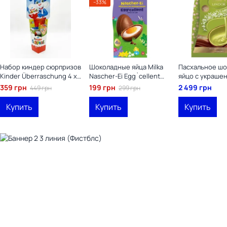
−33%
Набор киндер сюрпризов
Шоколадные яйца Milka
Пасхальное ш
Kinder Überraschung 4 x
Nascher-Ei Egg`cellent
яйцо с украшен
20г
124g
Lindor Easter Mi
359 грн
199 грн
2 499 грн
449 грн
299 грн
Chocolate Pist
Купить
Купить
Купить