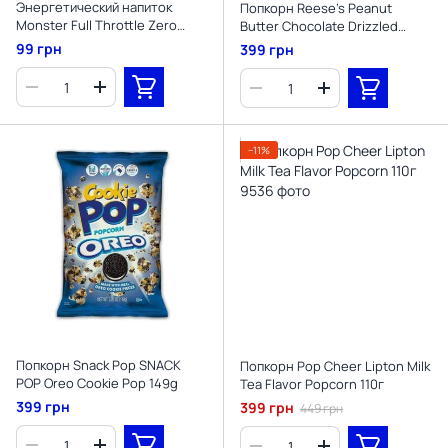
Энергетический напиток
Попкорн Reese's Peanut
Monster Full Throttle Zero
Butter Chocolate Drizzled
Sugar 500 мл
Popcorn 149 g
99 грн
399 грн
−11%
Попкорн Snack Pop SNACK
Попкорн Pop Cheer Lipton Milk
POP Oreo Cookie Pop 149g
Tea Flavor Popcorn 110г
399 грн
399 грн
449 грн