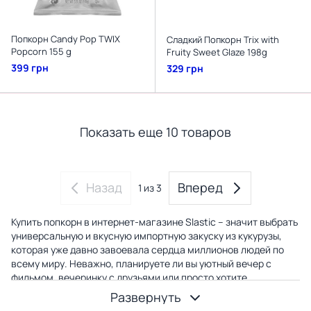
Попкорн Candy Pop TWIX
Сладкий Попкорн Trix with
Popcorn 155 g
Fruity Sweet Glaze 198g
399 грн
329 грн
Показать еще 10 товаров
Назад
Вперед
1
из 3
Купить попкорн в интернет-магазине Slastic – значит выбрать
универсальную и вкусную импортную закуску из кукурузы,
которая уже давно завоевала сердца миллионов людей по
всему миру. Неважно, планируете ли вы уютный вечер с
фильмом, вечеринку с друзьями или просто хотите
побаловать себя чем-то вкусным, попкорн всегда станет
Развернуть
отличным выбором.