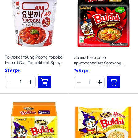
Токпокки Young Poong Yopokki
Лапша быстрого
Instant Cup Topokki Hot Spicy
приготовления Samyang
Flavour 120г
Buldak Artificial Spicy Chicken
219 грн
745 грн
Flavor Ramen 5х145г