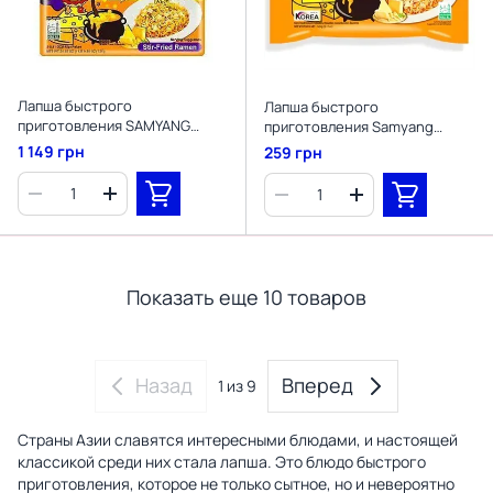
Лапша быстрого
Лапша быстрого
приготовления SAMYANG
приготовления Samyang​​​​​​​
Buldak Quattro Cheese Ramen
Buldak Four Cheese Hot
1 149 грн
259 грн
Hot Chicken Flavor Ramen 5 шт
Chicken Ramen Noodles 130 г
х 145 г
Показать еще 10 товаров
Назад
Вперед
1
из 9
Страны Азии славятся интересными блюдами, и настоящей
классикой среди них стала лапша. Это блюдо быстрого
приготовления, которое не только сытное, но и невероятно