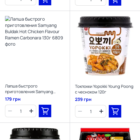
Лапша быстрого
Токпокки Yopokki Young Poong
приготовления Samyang
с чесноком 120г
Buldak Hot Chicken Flavour
179 грн
239 грн
Ramen Carbonara 130г