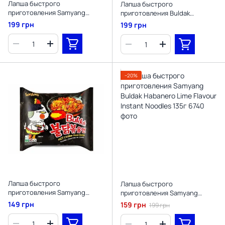
Лапша быстрого
Лапша быстрого
приготовления Samyang
приготовления Buldak
Buldak Cream Carbonara Hot
Samyang 2x Spicy Hot Chicken
199 грн
199 грн
Chicken Ramen 140 g
Ramen 140 g
−20%
Лапша быстрого
Лапша быстрого
приготовления Samyang
приготовления Samyang
Buldak Hot Chicken Flavour
Buldak Habanero Lime Flavour
149 грн
159 грн
199 грн
Ramen Non-Vegetarian, 140г
Instant Noodles 135г