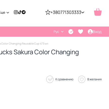
+380771303333
Еще
Вход
Рус
 Color Changing Reusable Cup 473 мл
cks Sakura Color Changing
К сравнению
В желания