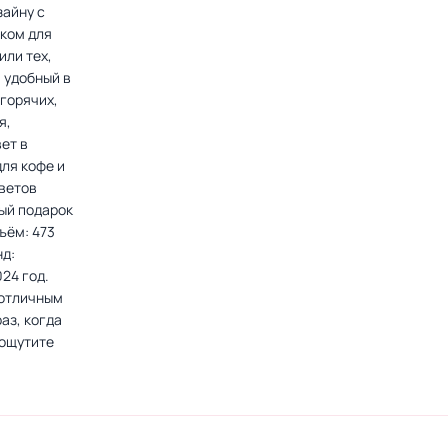
зайну с
ком для
или тех,
 удобный в
 горячих,
я,
ет в
ля кофе и
цветов
ный подарок
ъём: 473
нд:
24 год.
 отличным
аз, когда
 ощутите