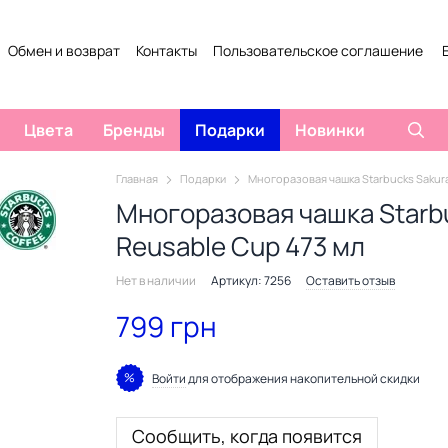
Обмен и возврат
Контакты
Пользовательское соглашение
Цвета
Бренды
Подарки
Новинки
Главная
Подарки
Многоразовая чашка Starbucks Sakura
Многоразовая чашка Starbu
Reusable Cup 473 мл
Нет в наличии
Артикул: 7256
Оставить отзыв
799 грн
%
Войти
для отображения накопительной скидки
Сообщить, когда появится