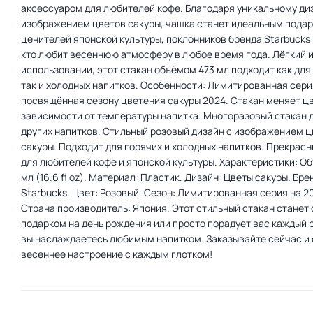
аксессуаром для любителей кофе. Благодаря уникальному ди
изображением цветов сакуры, чашка станет идеальным подар
ценителей японской культуры, поклонников бренда Starbucks 
кто любит весеннюю атмосферу в любое время года. Лёгкий и
использовании, этот стакан объёмом 473 мл подходит как для
так и холодных напитков. Особенности: Лимитированная сери
посвящённая сезону цветения сакуры 2024. Стакан меняет цв
зависимости от температуры напитка. Многоразовый стакан д
других напитков. Стильный розовый дизайн с изображением 
сакуры. Подходит для горячих и холодных напитков. Прекрас
для любителей кофе и японской культуры. Характеристики: Об
мл (16.6 fl oz). Материал: Пластик. Дизайн: Цветы сакуры. Бре
Starbucks. Цвет: Розовый. Сезон: Лимитированная серия на 20
Страна производитель: Япония. Этот стильный стакан станет
подарком на день рождения или просто порадует вас каждый р
вы наслаждаетесь любимым напитком. Заказывайте сейчас и
весеннее настроение с каждым глотком!