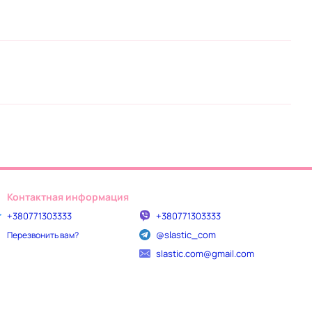
Контактная информация
+380771303333
+380771303333
@slastic_com
Перезвонить вам?
slastic.com@gmail.com