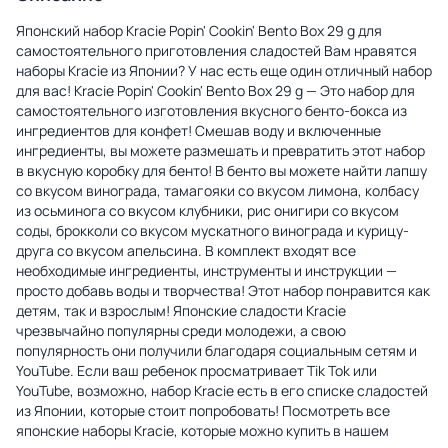
Японский набор Kracie Popin' Cookin' Bento Box 29 g для
самостоятельного приготовления сладостей Вам нравятся
наборы Kracie из Японии? У нас есть еще один отличный набор
для вас! Kracie Popin' Cookin' Bento Box 29 g — Это набор для
самостоятельного изготовления вкусного бенто-бокса из
ингредиентов для конфет! Смешав воду и включенные
ингредиенты, вы можете размешать и превратить этот набор
в вкусную коробку для бенто! В бенто вы можете найти лапшу
со вкусом винограда, тамагояки со вкусом лимона, колбасу
из осьминога со вкусом клубники, рис онигири со вкусом
соды, брокколи со вкусом мускатного винограда и курицу-
друга со вкусом апельсина. В комплект входят все
необходимые ингредиенты, инструменты и инструкции —
просто добавь воды и творчества! Этот набор понравится как
детям, так и взрослым! Японские сладости Kracie
чрезвычайно популярны среди молодежи, а свою
популярность они получили благодаря социальным сетям и
YouTube. Если ваш ребенок просматривает Tik Tok или
YouTube, возможно, набор Kracie есть в его списке сладостей
из Японии, которые стоит попробовать! Посмотреть все
японские наборы Kracie, которые можно купить в нашем