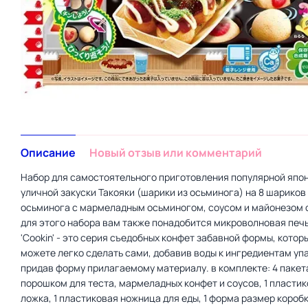
Описание
Новый отзыв или комментарий
Набор для самостоятельного приготовления популярной япо
уличной закуски Такояки (шарики из осьминога) на 8 шариков
осьминога с мармеладным осьминогом, соусом и майонезом от
для этого набора вам также понадобится микроволновая печь
'Cookin' - это серия съедобных конфет забавной формы, котор
можете легко сделать сами, добавив воды к ингредиентам уп
придав форму прилагаемому материалу. в комплекте: 4 пакет
порошком для теста, мармеладных конфет и соусов, 1 пласти
ложка, 1 пластиковая ножница для еды, 1 форма размер короб