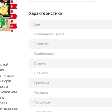
Характеристики
Цвет
Особенность вкуса
Тематика
Особенность
Страна
нской
 из
Для кого
 Kracie,
. Popin
Праздник
ые вы
аковки или
Упаковка
а с
Тип конфет
ковая
ки: ширина: