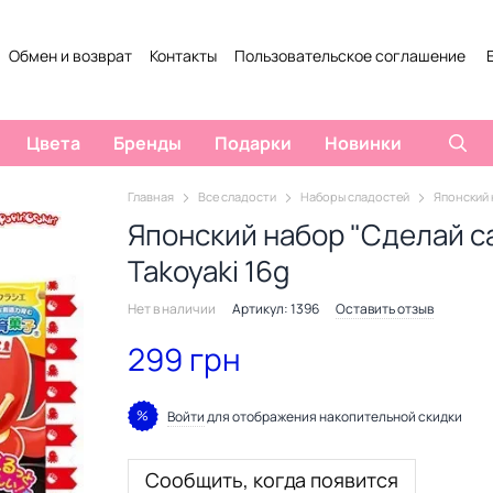
Обмен и возврат
Контакты
Пользовательское соглашение
Цвета
Бренды
Подарки
Новинки
Главная
Все сладости
Наборы сладостей
Японский 
Японский набор "Сделай сам
Takoyaki 16g
Нет в наличии
Артикул: 1396
Оставить отзыв
299 грн
%
Войти
для отображения накопительной скидки
Сообщить, когда появится