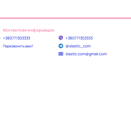
Контактная информация
+380771303333
+380771303333
@slastic_com
Перезвонить вам?
slastic.com@gmail.com