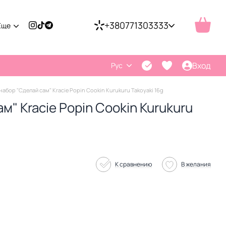
+380771303333
Еще
Вход
Рус
набор "Сделай сам" Kracie Popin Cookin Kurukuru Takoyaki 16g
" Kracie Popin Cookin Kurukuru
К сравнению
В желания