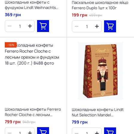
Шоколадные конфеты с
Пасхальное шоколадное яйцо
фундуком Lindt Weihnachts
Ferrero Duplo 1шт х 100г
Nusse Haselnuss 100г
369 грн
199 грн
459 грн
−16%
Шоколадные конфеты Ferrero
Шоколадные конфеты Lindt
Rocher Cloche с лесным
Nut Selection Mandel
орехом и фундуком 18 шт.
Haselnusskugeln 127г
799 грн
799 грн
949 грн
(200 г.)