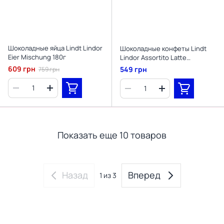
Шоколадные яйца Lindt Lindor
Шоколадные конфеты Lindt
Eier Mischung 180г
Lindor Assortito Latte
Pistacchio Cocco Nocciola 200г
609 грн
549 грн
759 грн
Показать еще 10 товаров
Назад
Вперед
1
из 3