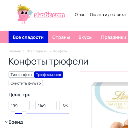
Перейти к основному контенту
О нас
Оплата и доставка
Все сладости
Страны
Вкусы
Праздники
Главная
Все сладости
Конфеты
Конфеты трюфели
Тип конфет:
Трюфельные
Очистить фильтр
Цена, грн
От Цена, грн
До Цена, грн
OK
Бренд