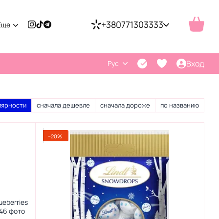
+380771303333
Еще
Вход
Рус
лярности
сначала дешевле
сначала дороже
по названию
−20%