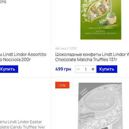
Артикул: 11253
Lindt Lindor Assortito
Шоколадные конфеты Lindt Lindor 
o Nocciola 200г
Chocolate Matcha Truffles 137г
Купить
499 грн
Купить
−17%