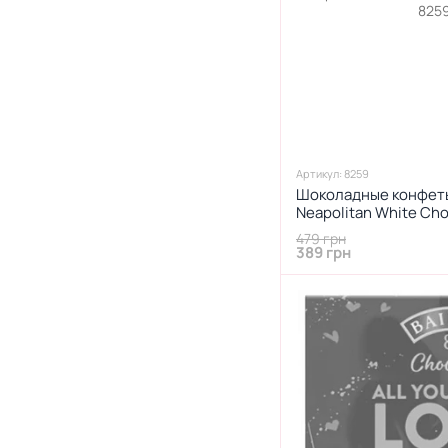
Артикул: 8259
Шоколадные конфеты 
Neapolitan White Cho
144г
479 грн
389 грн