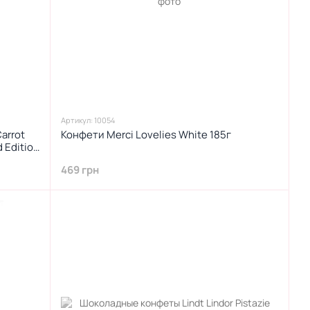
Артикул: 10054
arrot
Конфети Merci Lovelies White 185г
d Edition
469 грн