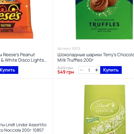
Артикул: 10013
 Reese's Peanut
Шоколадные шарики Terry's Chocola
k & White Disco Lights
Milk Truffles 200г
649 грн
Купить
Купить
549 грн