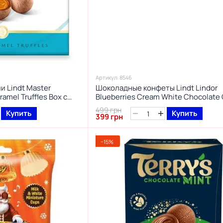
Артикул: 8546
 Lindt Master
Шоколадные конфеты Lindt Lindor
ramel Truffles Box с
Blueberries Cream White Chocolate
35 г.
144г
499 грн
Купить
Купить
399 грн
−15%