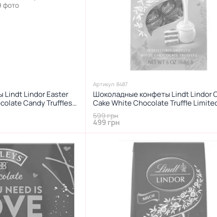
Артикул: 8487
Lindt Lindor Easter
Шоколадные конфеты Lindt Lindor C
colate Candy Truffles
Cake White Chocolate Truffle Limite
170г
599 грн
499 грн