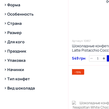
15
Шоколад
Форма
Особенность
Страна
Размер
Артикул: 10857
Для кого
Шоколадные конфеты 
Latte Pistacchio Cocc
Праздник
549 грн
Упаковка
Начинки
−19%
Тип конфет
Вид шоколада