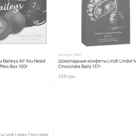
Артикул: 10567
Baileys All You Need
Шоколадные конфеты Lindt Lindor M
ffles Box 100г
Chocolate Balls 137г
229 грн