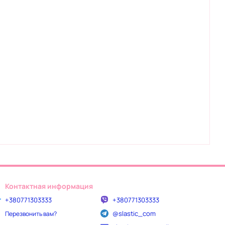
Контактная информация
+380771303333
+380771303333
@slastic_com
Перезвонить вам?