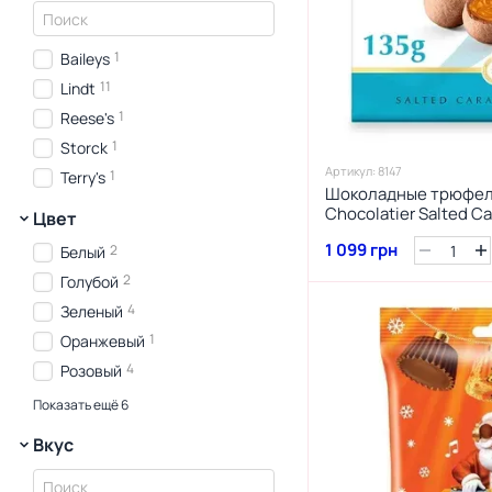
1
Baileys
11
Lindt
1
Reese's
1
Storck
Артикул: 8147
1
Terry's
Шоколадные трюфели
Chocolatier Salted Ca
Цвет
соленой карамелью 1
1 099 грн
2
Белый
2
Голубой
4
Зеленый
1
Оранжевый
4
Розовый
2
Синий
Показать ещё 6
2
Красный
Вкус
1
Черный
1
Золотой