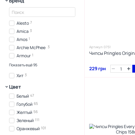
Бренд
7
Alesto
3
Amica
1
Amos
3
Archie McPhee
Артикул: 0751
Чипсы Pringles Origina
1
Armour
1
Baileys
Показать ещё 95
229 грн
1
Barratt
3
Хит
4
Bean Boozled
Цвет
1
Black Jack
47
Белый
1
Bubs Godis
65
Голубой
1
Calbee
56
Желтый
1
Challenge
111
Зеленый
3
Chazz
101
Оранжевый
1
Cheerios