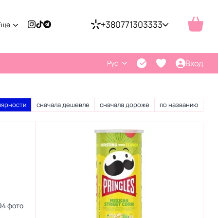
+380771303333
Еще
Вход
Рус
лярности
сначала дешевле
сначала дороже
по названию