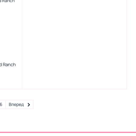
nd Ranch
6
Вперед