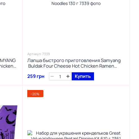
Артикул: 7339
AMYANG
Лапша быстрого приготовления Samyang​​​​​​​
hicken
Buldak Four Cheese Hot Chicken Ramen
Noodles 130 г
259 грн
Купить
−20%