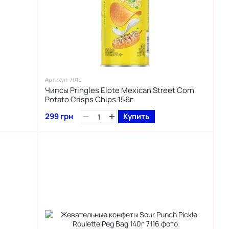
Артикул: 7010
Чипсы Pringles Elote Mexican Street Corn
Potato Crisps Chips 156г
299 грн
Купить