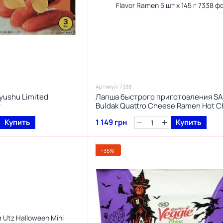
Артикул: 7338
Kyushu Limited
Лапша быстрого приготовления S
г
Buldak Quattro Cheese Ramen Hot C
Flavor Ramen 5 шт х 145 г
Купить
1 149 грн
Купить
−35%