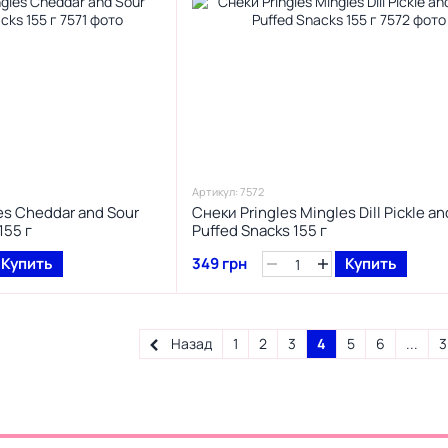
Артикул: 7572
es Cheddar and Sour
Снеки Pringles Mingles Dill Pickle a
155 г
Puffed Snacks 155 г
Купить
349 грн
Купить
Назад
1
2
3
4
5
6
...
3