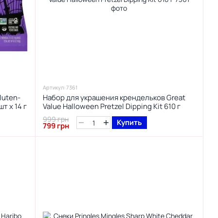
Артикул: 7361
luten-
Набор для украшения крендельков Great
т х 14 г
Value Halloween Pretzel Dipping Kit 610 г
999 грн
Купить
799 грн