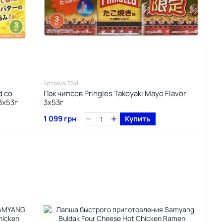
Артикул: 7241
d со
Пак чипсов Pringles Takoyaki Mayo Flavor
3х53г
3х53г
1 099 грн
Купить