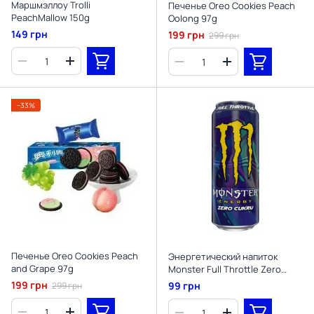
Маршмэллоу Trolli
Печенье Oreo Cookies Peach
PeachMallow 150g
Oolong 97g
149 грн
199 грн
299 грн
−33%
Печенье Oreo Cookies Peach
Энергетический напиток
and Grape 97g
Monster Full Throttle Zero
Sugar 500 мл
199 грн
99 грн
299 грн