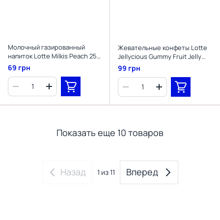
Молочный газированный
Жевательные конфеты Lotte
напиток Lotte Milkis Peach 250
Jellycious Gummy Fruit Jelly
мл
70г
69 грн
99 грн
Показать еще 10 товаров
Назад
Вперед
1
из 11