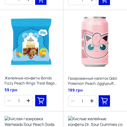
Желейные конфеты Bonds
Газированный напиток Qdol
Fizzy Peach Rings Treat Bags
Pokemon Peach Jigglypuff
50g
330мл
59 грн
199 грн