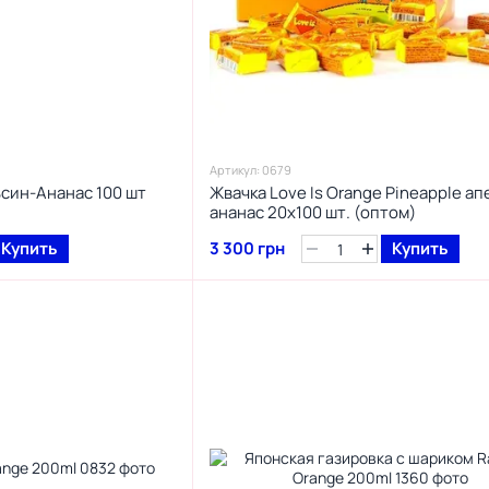
Артикул: 0679
ьсин-Ананас 100 шт
Жвачка Love Is Orange Pineapple а
ананас 20x100 шт. (оптом)
Купить
3 300 грн
Купить