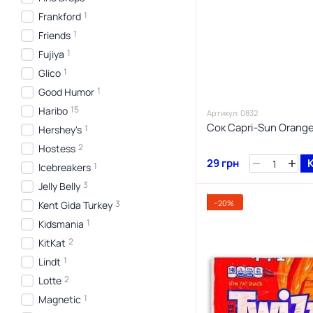
1
Frankford
1
Friends
1
Fujiya
1
Glico
1
Good Humor
15
Haribo
Артикул: 0832
Сок Capri-Sun Orang
1
Hershey's
2
Hostess
29 грн
1
Icebreakers
3
Jelly Belly
−20%
3
Kent Gida Turkey
1
Kidsmania
2
KitKat
1
Lindt
2
Lotte
1
Magnetic