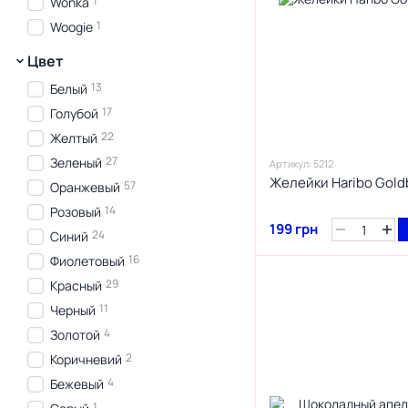
1
Wonka
1
Woogie
Цвет
13
Белый
17
Голубой
22
Желтый
27
Зеленый
Артикул: 5212
Желейки Haribo Gold
57
Оранжевый
14
Розовый
199 грн
24
Синий
16
Фиолетовый
29
Красный
11
Черный
4
Золотой
2
Коричневий
4
Бежевый
1