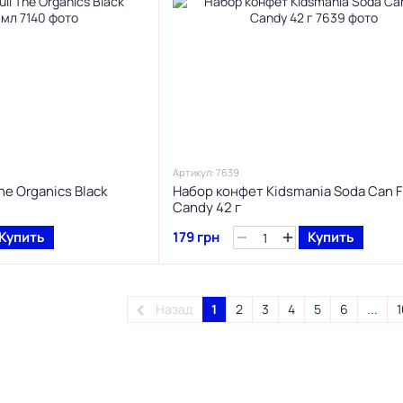
Артикул: 7639
he Organics Black
Набор конфет Kidsmania Soda Can F
Candy 42 г
Купить
179 грн
Купить
Назад
1
2
3
4
5
6
...
1