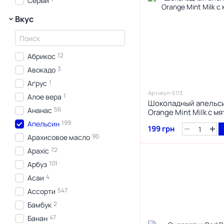
Серый
Вкус
12
Абрикос
3
Авокадо
1
Аґрус
Артикул: 6113
1
Алое вера
Шоколадный апельсин
56
Ананас
Orange Mint Milk с мя
199
Апельсин
199 грн
90
Арахисовое масло
72
Арахіс
101
Арбуз
4
Асаи
547
Ассорти
2
Бамбук
47
Банан