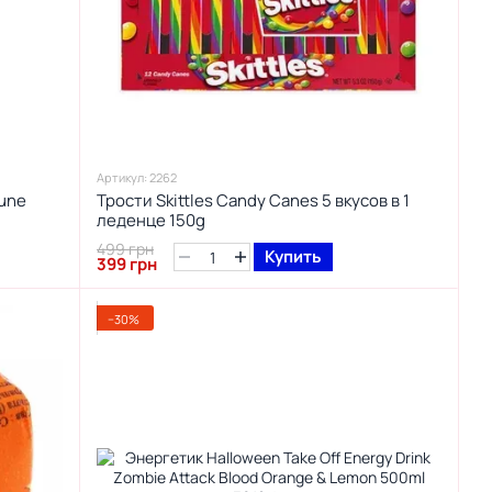
Артикул: 2262
une
Трости Skittles Candy Canes 5 вкусов в 1
леденце 150g
499 грн
Купить
399 грн
−30%