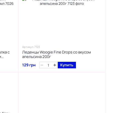
Артикул: 7123
лка с
Леденцы Woogie Fine Drops со вкусом
и
апельсина 200г
50 мл
129 грн
Купить