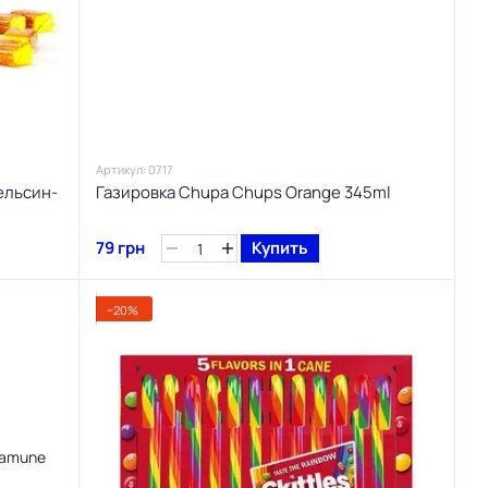
Артикул: 0717
пельсин-
Газировка Chupa Chups Orange 345ml
79 грн
Купить
−20%