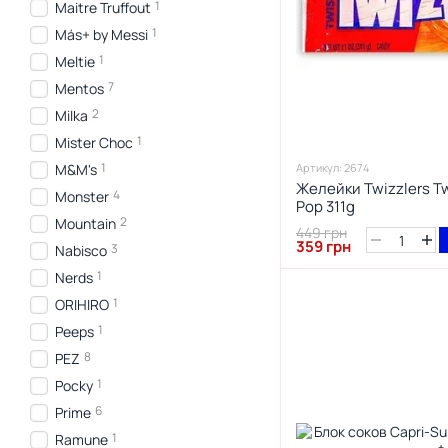
1
Maitre Truffout
1
Más+ by Messi
1
Meltie
7
Mentos
2
Milka
1
Mister Choc
1
M&M's
Артикул: 2674
Желейки Twizzlers T
4
Monster
Pop 311g
2
Mountain
449 грн
359 грн
3
Nabisco
1
Nerds
1
ORIHIRO
1
Peeps
8
PEZ
1
Pocky
6
Prime
1
Ramune