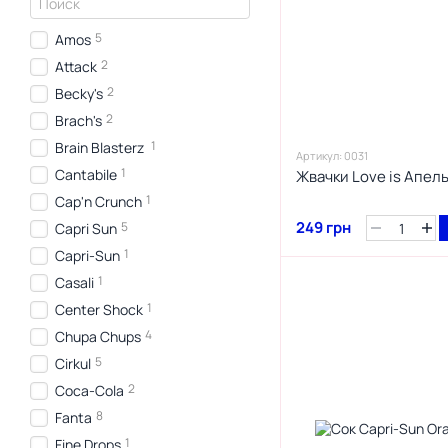
5
Amos
2
Attack
2
Becky's
2
Brach's
1
Brain Blasterz
Артикул: 0031
1
Cantabile
Жвачки Love is Апел
1
Cap'n Crunch
249 грн
5
Capri Sun
1
Capri-Sun
1
Casali
1
Center Shock
4
Chupa Chups
5
Cirkul
2
Coca-Cola
8
Fanta
1
Fine Drops