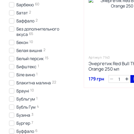
60
Барбекю
2
Батат
2
Баффало
Без дополнительного
65
вкуса
10
Бекон
2
Белая вишня
Артикул: 7140
15
Белый персик
Энергетик Red Bull T
1
Бифштекс
Orange 250 мл
1
Біле вино
179 грн
22
Блакитна малина
10
Брауні
1
Бубльгум
4
Бубль Гум
3
Бузина
7
Бургер
6
Буффало