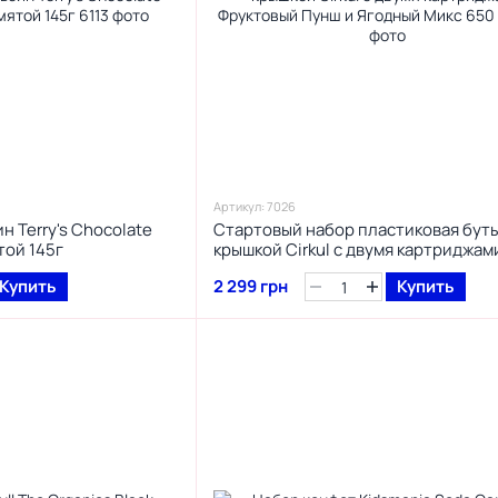
Артикул: 7026
 Terry's Chocolate
Стартовый набор пластиковая буты
той 145г
крышкой Cirkul с двумя картриджам
Фруктовый Пунш и Ягодный Микс 6
Купить
2 299 грн
Купить