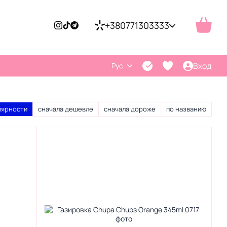
+380771303333
Вход
Рус
лярности
сначала дешевле
сначала дороже
по названию