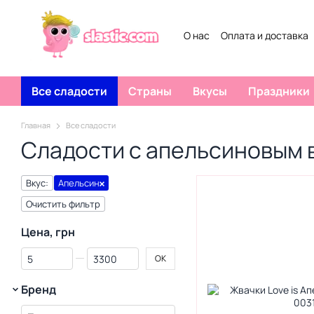
Перейти к основному контенту
О нас
Оплата и доставка
Договор публичной офер
Все сладости
Страны
Вкусы
Праздники
Главная
Все сладости
Сладости с апельсиновым 
Вкус:
Апельсин
Очистить фильтр
Цена, грн
От Цена, грн
До Цена, грн
OK
Бренд