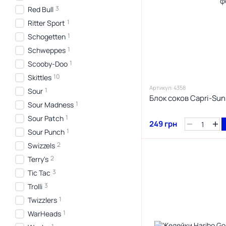
3
Red Bull
1
Ritter Sport
1
Schogetten
1
Schweppes
1
Scooby-Doo
10
Skittles
Артикул: 4358
1
Sour
Блок соков Capri-Sun
1
Sour Madness
1
Sour Patch
249 грн
1
Sour Punch
2
Swizzels
2
Terry's
3
Tic Tac
3
Trolli
1
Twizzlers
1
WarHeads