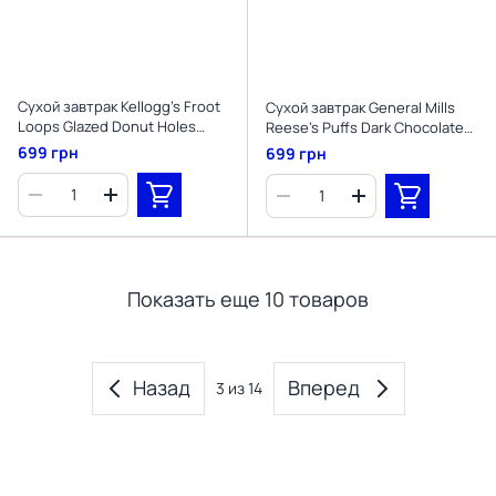
Сухой завтрак Kellogg's Froot
Сухой завтрак General Mills
Loops Glazed Donut Holes
Reese's Puffs Dark Chocolate
Blueberry Cereal 504г
558г
699 грн
699 грн
Показать еще 10 товаров
Назад
Вперед
3
из 14