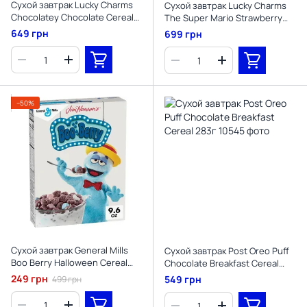
Сухой завтрак Lucky Charms
Сухой завтрак Lucky Charms
Chocolatey Chocolate Cereal
The Super Mario Strawberry
with Marshmallows 300г
527г
649 грн
699 грн
−50%
Сухой завтрак General Mills
Сухой завтрак Post Oreo Puff
Boo Berry Halloween Cereal
Chocolate Breakfast Cereal
272г (Пошкоджена коробка)
283г
249 грн
549 грн
499 грн