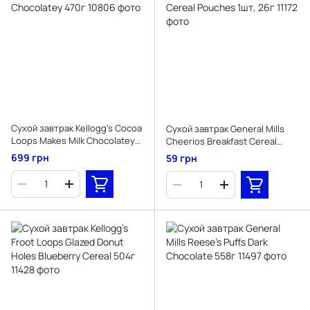
Сухой завтрак Kellogg's Cocoa
Сухой завтрак General Mills
Loops Makes Milk Chocolatey
Cheerios Breakfast Cereal
470г
Pouches 1шт, 26г
699 грн
59 грн