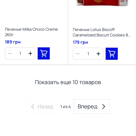
Печенье Milka Choco Creme
Печенье Lotus Biscoff
260г
Caramelized Biscuit Cookies 8 х
2шт
189 грн
179 грн
Показать еще 10 товаров
Назад
Вперед
1
из 4