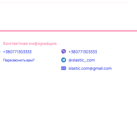
Контактная информация
+380771303333
+380771303333
@slastic_com
Перезвонить вам?
slastic.com@gmail.com