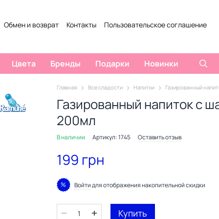
Обмен и возврат
Контакты
Пользовательское соглашение
ты
Отзывы о магазине
Цвета
Бренды
Подарки
Новинки
Главная
Все сладости
Напитки
Газированный напит
Газированный напиток с ш
200мл
В наличии
Артикул: 1745
Оставить отзыв
199 грн
%
Войти
для отображения накопительной скидки
Купить