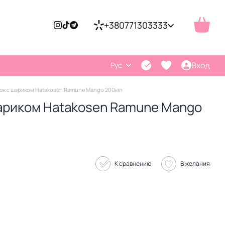
+380771303333
Вход
Рус
ок с шариком Hatakosen Ramune Mango 200мл
ариком Hatakosen Ramune Mango
К сравнению
В желания