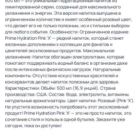
500 мл — это уникальный гидратационный напиток из
лимитированной серии, созданный для максимального
увлажнения и энергии. Эта версия напитка выпущена в
ограниченном количестве и имеет особенный розовый цвет,
что делает его не только полезным, но и стильным выбором
для любого события. Особенности: Ограниченное издание:
Prime Hydration Pink 'X' — редкий напиток, который станет
желанным дополнением к коллекции для фанатов и
ценителей эксклюзивных продуктов. Максимальное
увлажнение: Напиток обогащен электролитами, которые
помогают поддерживать водный баланс в организме даже
после интенсивных физических нагрузок. Натуральные
компоненты: Отсутствие искусственных красителей и
консервантов делает напиток полезным для здоровья.
Характеристики: Объём: 500 мл (16,9 унций). Страна
производства: США. Состав: Вода, электролиты, витамины,
натуральные ароматизаторы. Цвет напитка: Розовый (Pink 'X').
Не упустите возможность попробовать этот эксклюзивный
продукт! Prime Hydration Pink 'X' — это не просто напиток, это
сочетание стиля и пользы в одной бутылке. Закажите уже
сегодня, пока он доступен!