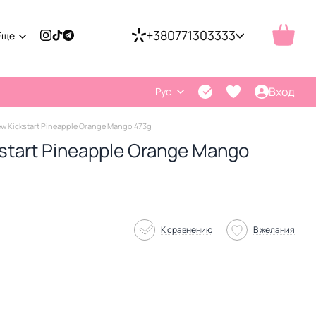
+380771303333
Еще
Вход
Рус
w Kickstart Pineapple Orange Mango 473g
start Pineapple Orange Mango
К сравнению
В желания