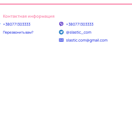
Контактная информация
+380771303333
+380771303333
@slastic_com
Перезвонить вам?
slastic.com@gmail.com