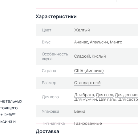
Характеристики
Цвет
Желтый
Вкус
Ананас
,
Апельсин
,
Манго
Особенность
Сладкий
,
Кислый
вкуса
Страна
США (Америка)
Размер
Стандартный
Для брата
,
Для всех
,
Для девоче
Для кого
Для мужчин
,
Для папы
,
Для сест
мечательных
астоящего
Упаковка
Банка
н + DEW®
льсина и
Тип напитка
Газированные
Доставка