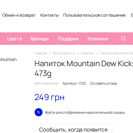
Обмен и возврат
Контакты
Пользовательское соглашение
Цвета
Бренды
Подарки
Новинки
Главная
Все сладости
Напитки
Напиток Mountain De
Напиток Mountain Dew Kick
473g
Нет в наличии
Артикул: 1720
Оставить отзыв
249 грн
%
Войти
для отображения накопительной скидки
Сообщить, когда появится