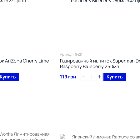
Артикул: 9421
к AriZona Cherry Lime
Газированный напиток Superman Dr
Raspberry Blueberry 250мл
Купить
119 грн
Купить