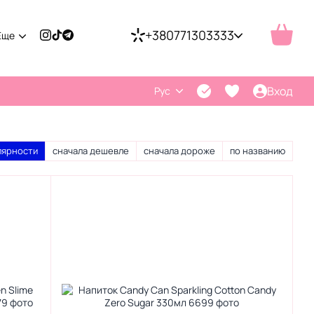
+380771303333
Еще
Вход
Рус
лярности
сначала дешевле
сначала дороже
по названию