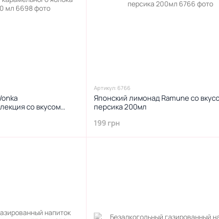
Артикул: 6766
Wonka
Японский лимонад Ramune со вкус
лекция со вкусом
персика 200мл
 без сахара 330 мл
199 грн