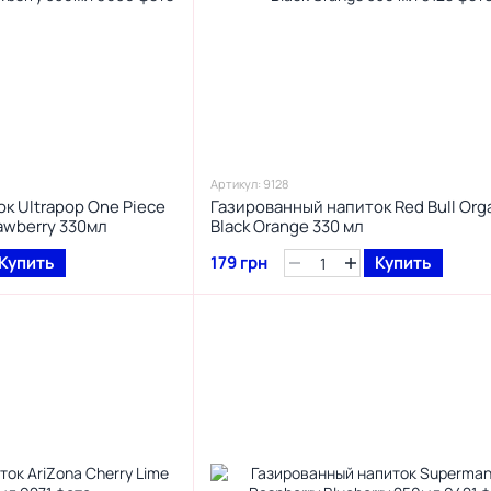
Артикул: 9128
к Ultrapop One Piece
Газированный напиток Red Bull Org
awberry 330мл
Black Orange 330 мл
Купить
179 грн
Купить