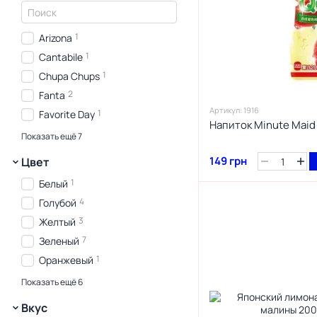
1
Arizona
1
Cantabile
1
Chupa Chups
2
Fanta
Артикул: 1916
1
Favorite Day
Напиток Minute Maid
3
Hata
Показать ещё 7
2
Mountain
149 грн
Цвет
3
Ramune
1
Белый
3
Red Bull
4
Голубой
1
Sanpellegrino
3
Желтый
1
Schweppes
7
Зеленый
1
Slime
1
Оранжевый
4
Розовый
Показать ещё 6
4
Синий
Вкус
3