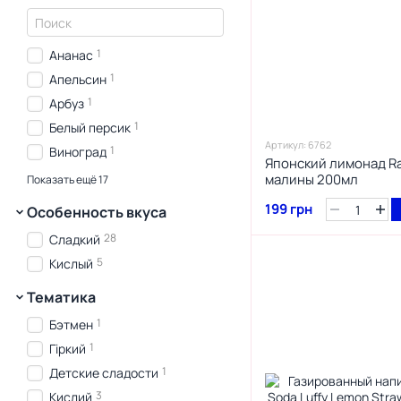
Фиолетовый
3
Красный
2
Черный
1
Ананас
4
Серый
1
Апельсин
1
Арбуз
1
Белый персик
Артикул: 6762
1
Виноград
Японский лимонад R
1
Вишня
малины 200мл
Показать ещё 17
1
Груша
199 грн
Особенность вкуса
1
Диня
28
Сладкий
1
Зелене яблуко
5
Кислый
1
Классический
Тематика
1
Клубника
1
Кола
1
Бэтмен
3
Лайм
1
Гіркий
5
Лимон
1
Детские сладости
1
Личі
3
Кислий