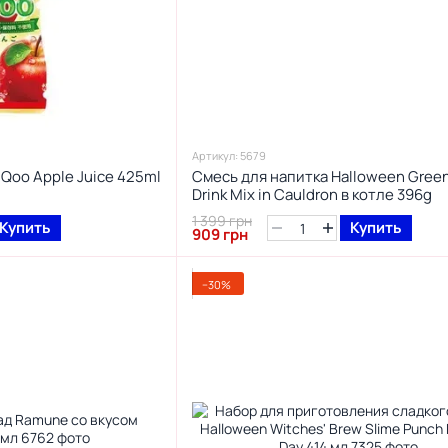
Артикул: 5679
 Qoo Apple Juice 425ml
Смесь для напитка Halloween Green
Drink Mix in Cauldron в котле 396g
1 399 грн
Купить
Купить
909 грн
−30%