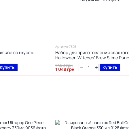
Артикул: 7325
amune со вкусом
Набор для приготовления сладког
Halloween Witches' Brew Slime Pun
Favorite Day 414 мл
1 499 грн
Купить
Купить
1 049 грн