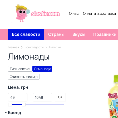
Перейти к основному контенту
О нас
Оплата и доставка
Все сладости
Страны
Вкусы
Праздники
Главная
Все сладости
Напитки
Лимонады
Тип напитка:
Лимонад
Очистить фильтр
Цена, грн
От Цена, грн
До Цена, грн
OK
Бренд