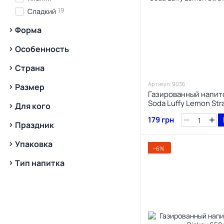
3
Малина
19
Сладкий
1
Мохіто
Форма
2
Мята
Особенность
2
Персик
1
Цитрус
Страна
2
Черника
Артикул: 9036
Размер
2
Яблоко
Газированный напито
Soda Luffy Lemon Str
Для кого
179 грн
Праздник
Упаковка
−6%
Тип напитка