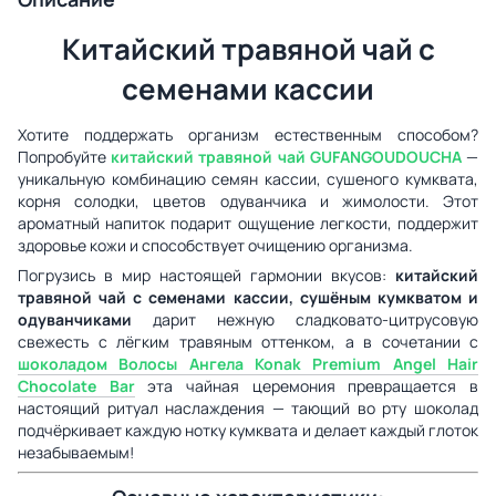
Китайский травяной чай с
семенами кассии
Хотите поддержать организм естественным способом?
Попробуйте
китайский травяной чай GUFANGOUDOUCHA
—
уникальную комбинацию семян кассии, сушеного кумквата,
корня солодки, цветов одуванчика и жимолости. Этот
ароматный напиток подарит ощущение легкости, поддержит
здоровье кожи и способствует очищению организма.
Погрузись в мир настоящей гармонии вкусов:
китайский
травяной чай с семенами кассии, сушёным кумкватом и
одуванчиками
дарит нежную сладковато-цитрусовую
свежесть с лёгким травяным оттенком, а в сочетании с
шоколадом
Волосы Ангела Konak Premium Angel Hair
Chocolate Bar
эта чайная церемония превращается в
настоящий ритуал наслаждения — тающий во рту шоколад
подчёркивает каждую нотку кумквата и делает каждый глоток
незабываемым!