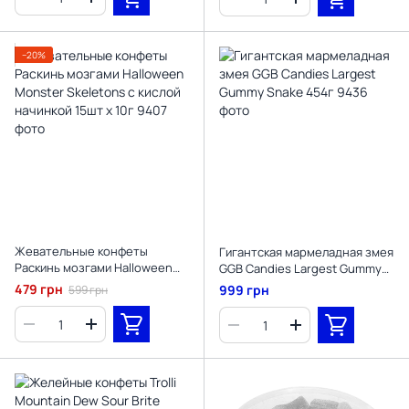
−20%
Жевательные конфеты
Гигантская мармеладная змея
Раскинь мозгами Halloween
GGB Candies Largest Gummy
Monster Skeletons с кислой
Snake 454г
479 грн
999 грн
599 грн
начинкой 15шт х 10г