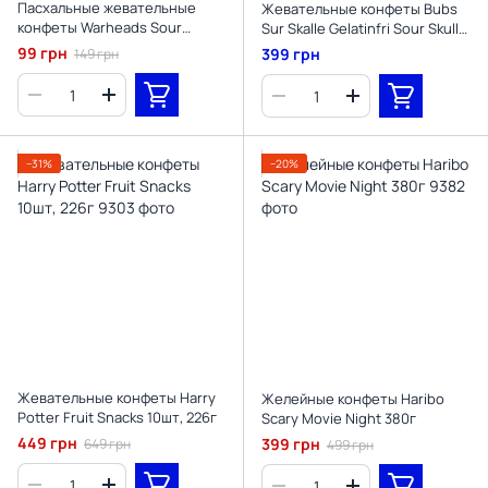
Пасхальные жевательные
Жевательные конфеты Bubs
конфеты Warheads Sour
Sur Skalle Gelatinfri Sour Skull
Chewy Bunnies Easter Candy
92г
99 грн
399 грн
149 грн
99г
−31%
−20%
Жевательные конфеты Harry
Желейные конфеты Haribo
Potter Fruit Snacks 10шт, 226г
Scary Movie Night 380г
449 грн
399 грн
649 грн
499 грн