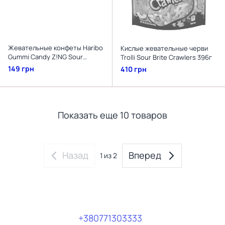
Жевательные конфеты Haribo
Кислые жевательные черви
Gummi Candy Z!NG Sour
Trolli Sour Brite Crawlers 396г
S'Ghetti 113г
149 грн
410 грн
Показать еще 10 товаров
Назад
Вперед
1
из 2
+380771303333