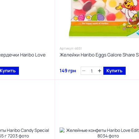
Артикул: 4651
ердечки Haribo Love
Желейки Haribo Eggs Galore Share S
Купить
149 грн
Купить