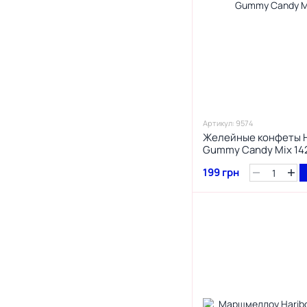
1
Glico
2
Gobstopper
1
Good Humor
1
Gummy Zone
1
Gunz
1
Gushers
93
Haribo
Артикул: 9574
Желейные конфеты Ha
3
Harry Potter
Gummy Candy Mix 14
1
Herose
199 грн
84
Hershey's
4
Hoch
3
Hostess
1
Hotlix
1
Icebreakers
8
Impact Confections
2
Jelly Bean
36