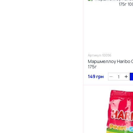
Jelly Belly
4
Jet-Puffed
1
Jim Beam
2
Johny Bee
10
Jolly Rancher
3
Kasugai
8
Kidsmania
Артикул: 10056
41
Kinder
Маршмеллоу Haribo 
3
Kinnerton
175г
3
KitKat
149 грн
3
Klett
4
Kracie
1
Kraft Foods
76
Lindt
3
Lion
1
Look O Look
8
Lotte