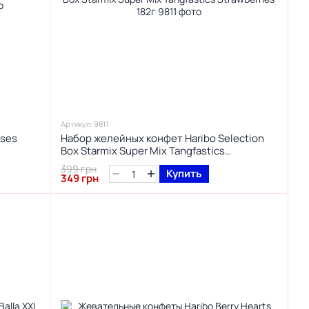
Артикул: 9811
ises
Набор желейных конфет Haribo Selection
Box Starmix Super Mix Tangfastics
Strawberries 182г
399 грн
Купить
349 грн