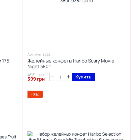
Артикул: 9382
 175г
Желейные конфеты Haribo Scary Movie
Night 380г
499 грн
Купить
399 грн
−13%