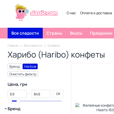
Перейти к основному контенту
О нас
Оплата и доставка
Все сладости
Страны
Вкусы
Праздники
Главная
Все сладости
Конфеты
Харибо (Нaribo) конфеты
Бренд:
Haribo
Очистить фильтр
Цена, грн
От Цена, грн
До Цена, грн
OK
Бренд