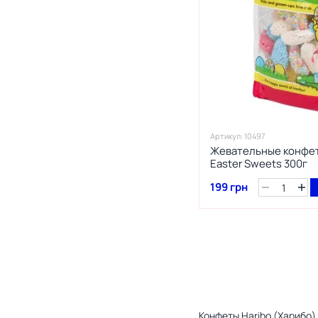
1
Love Live & Sun
2
Lucky Dip
9
Maitre Truffout
2
Maltesers
5
Mars
1
Marvel
1
Maxilin
Артикул: 10497
4
Meiji
Жевательные конфеты
6
Mentos
Easter Sweets 300г
32
Milka
199 грн
1
Milky Way
1
Millions
7
M&m
40
M&M's
2
Mondelez Switzerland
1
Monster
3
Morinaga
Конфеты Haribo (Харибо)