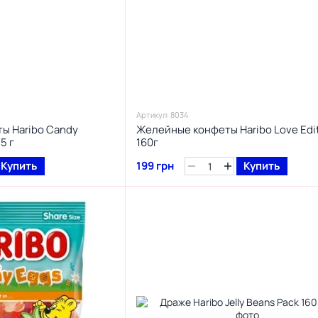
Артикул: 8034
ы Haribo Candy
Желейные конфеты Haribo Love Edi
5 г
160г
Купить
199 грн
Купить