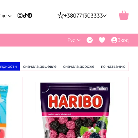
+380771303333
Еще
Вход
Рус
лярности
сначала дешевле
сначала дороже
по названию