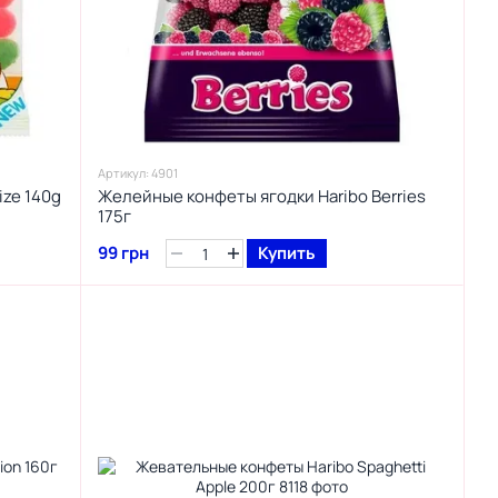
Артикул: 4901
ize 140g
Желейные конфеты ягодки Haribo Berries
175г
99 грн
Купить