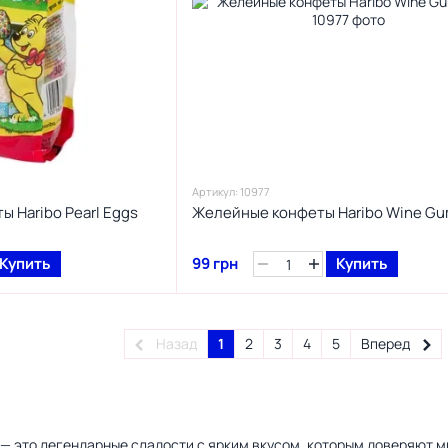
Артикул: 10977
 Haribo Pearl Eggs
Желейные конфеты Haribo Wine Gu
Купить
99 грн
Купить
Назад
1
2
3
4
5
Вперед
 — это легендарные сладости с ярким вкусом, которым доверяют 