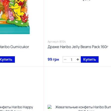
Артикул: 8704
aribo Gumicukor
Драже Haribo Jelly Beans Pack 160г
Купить
99 грн
Купить