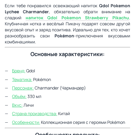
Если тебе понравился освежающий напиток
Qdol Pokemon
Lychee Charmander
, обязательно обрати внимание на
сладкий
напиток
Qdol Pokemon Strawberry Pikachu
.
Клубничная нотка и весёлый Пикачу подарят совсем другой
вкусовой опыт и заряд позитива. Идеально для тех, кто хочет
разнообразить свои
Pokémon
-приключения вкусовыми
комбинациями.
Основные характеристики:
Бренд:
Qdol
Тематика:
Pokémon
Персонаж:
Charmander (Чармандер)
Объём:
330 мл
Вкус:
Личи
Страна производства:
Китай
Особенности:
Коллекционная серия с героями Pokémon
Особенности продукта: