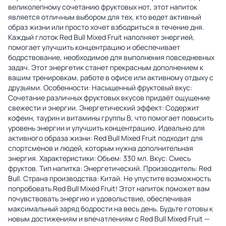
великолепному сочетанию фруктовых нот, этот напиток
является отличным выбором для тех, кто ведет активный
образ жизни или просто хочет взбодриться в течение дня.
Каждый глоток Red Bull Mixed Fruit наполняет энергией,
помогает улучшить концентрацию и обеспечивает
бодрствование, необходимое для выполнения повседневных
задач. Этот энергетик станет прекрасным дополнением к
вашим тренировкам, работе в офисе или активному отдыху с
друзьями. Особенности: Насыщенный фруктовый вкус:
Сочетание различных фруктовых вкусов придаёт ощущение
свежести и энергии. Энергетический эффект: Содержит
кофеин, таурин и витамины группы B, что помогает повысить
уровень энергии и улучшить концентрацию. Идеально для
активного образа жизни: Red Bull Mixed Fruit подходит для
спортсменов и людей, которым нужна дополнительная
энергия. Характеристики: Объем: 330 мл. Вкус: Смесь
фруктов. Тип напитка: Энергетический. Производитель: Red
Bull. Страна производства: Китай. Не упустите возможность
попробовать Red Bull Mixed Fruit! Этот напиток поможет вам
почувствовать энергию и удовольствие, обеспечивая
максимальный заряд бодрости на весь день. Будьте готовы к
новым достижениям и впечатлениям с Red Bull Mixed Fruit —