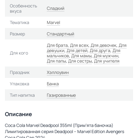
Особенность
Сладкий
вкуса
Тематика
Marvel
Размер
Стандартный
Для брата
,
Для всех
,
Для девочек
,
Для
девушки
,
Для детей
,
Для друга
,
Для
Для кого
мальчиков
,
Для мамы
,
Для мужчин
,
Для папы
,
Для сестры
,
Для учителя
Праздник
Хэллоувин
Упаковка
Банка
Тип напитка
Газированные
Описание
Coca Cola Marvel Deadpool 355ml (Примʼята баночка)
Лимитированная серия Deadpool – Marvel Edition Avengers
Coca Cola Can 2024.