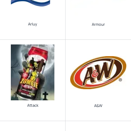
Arluy
Armour
Attack
A&W