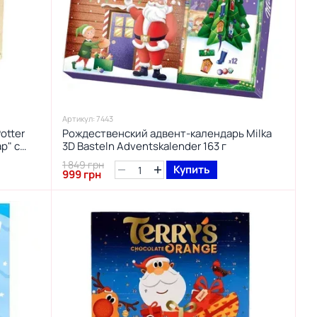
Артикул: 7443
otter
Рождественский адвент-календарь Milka
p" с
3D Basteln Adventskalender 163 г
еров
1 849 грн
Купить
999 грн