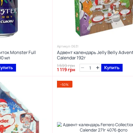
Артикул: 0631
ток Monster Full
Адвент календарь Jelly Belly Adven
00 мл
Calendar 192г
1 599 грн
Купить
Купить
1 119 грн
−50%