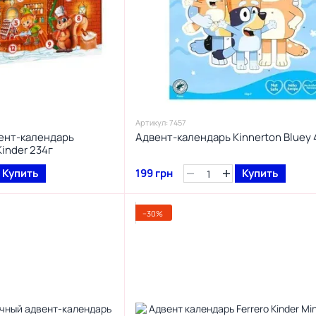
Артикул: 7457
ент-календарь
Адвент-календарь Kinnerton Bluey 
Kinder 234г
Купить
199 грн
Купить
−30%