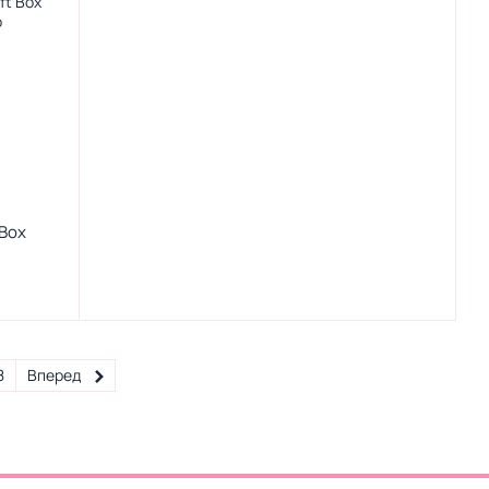
 Box
8
Вперед