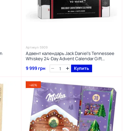
Артикул: 5909
on
Адвент календарь Jack Daniel's Tennessee
Whiskey 24-Day Advent Calendar Gift
подарочный набор 20x50 мл.
9 999 грн
Купить
−46%