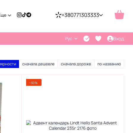
+380771303333
Еще
Вход
Рус
лярности
сначала дешевле
сначала дороже
по названию
−30%