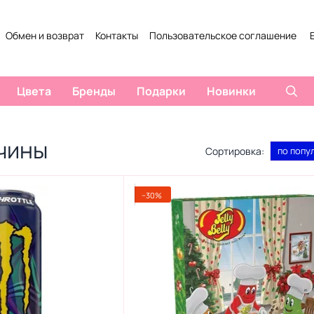
Обмен и возврат
Контакты
Пользовательское соглашение
Цвета
Бренды
Подарки
Новинки
чины
Сортировка:
по попу
−30%