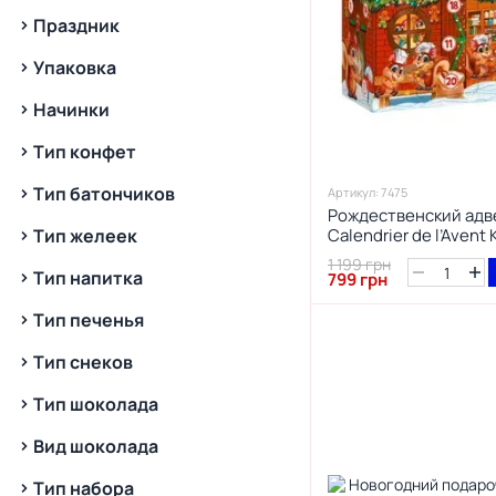
8
Новогодний Киндер
Праздник
2
Рик и Морти
Упаковка
43
Сладкий
3
Солоний
Начинки
1
Спанч Боб
Тип конфет
1
Фитнес
3
Щенячий Патруль
Тип батончиков
Артикул: 7475
Рождественский адв
2
Marvel
Тип желеек
Calendrier de l’Avent 
1
Minecraft
1 199 грн
Тип напитка
3
Pokemon
799 грн
1
Super Mario
Тип печенья
1
Tik-tok
Тип снеков
1
Wednesday
Тип шоколада
Вид шоколада
Тип набора