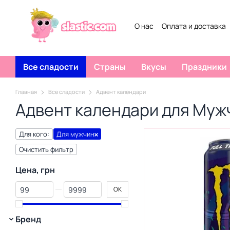
Перейти к основному контенту
О нас
Оплата и доставка
Все сладости
Страны
Вкусы
Праздники
Главная
Все сладости
Адвент календари
Адвент календари для Муж
Для кого:
Для мужчин
Очистить фильтр
Цена, грн
От Цена, грн
До Цена, грн
OK
Бренд