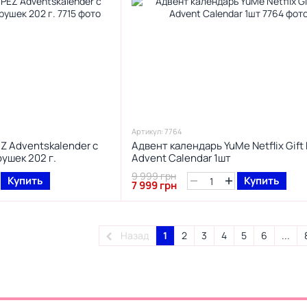
Артикул: 7764
Z Adventskalender с
Адвент календарь YuMe Netflix Gift
ушек 202 г.
Advent Calendar 1шт
9 999 грн
Купить
Купить
7 999 грн
Назад
1
2
3
4
5
6
...