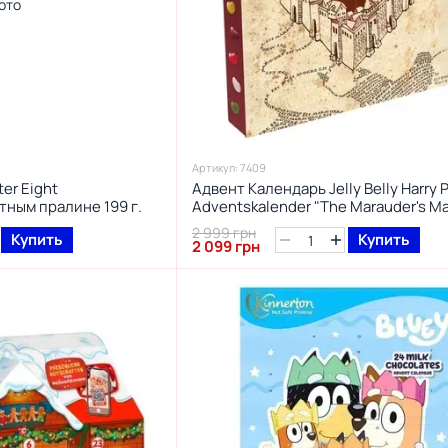
Артикул: 7409
er Eight
Адвент Календарь Jelly Belly Harry P
тным пралине 199 г.
Adventskalender "The Marauder's Ma
желейными бобами и картой марод
2 999 грн
Купить
Купить
192 г.
2 099 грн