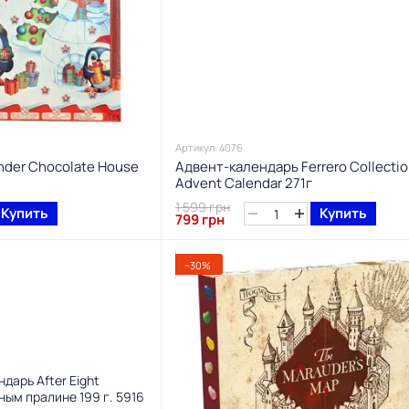
Артикул: 4076
nder Chocolate House
Адвент-календарь Ferrero Collecti
Advent Calendar 271г
1 599 грн
Купить
Купить
799 грн
−30%