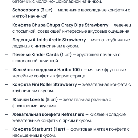
батончик с молочно-шоколадной начинкой.
Schocobons (3 шт)
— маленькие шоколадные конфетки с
мягкой начинкой.
Конфета Chupa Chups Crazy Dips Strawberry
— леденец
с посыпкой, создающей интересные вкусовые ощущения.
Леденцы Altoids Arctic Strawberry
— мятно-клубничные
леденцы с интенсивным вкусом.
Печенье Kinder Cards (1 шт)
— хрустящее печенье с
шоколадной начинкой.
Желейные сердечки Haribo 100 г
— мягкие фруктовые
желейные конфеты в форме сердца.
Конфета Fini Roller Strawberry
— жевательная конфета с
клубничным вкусом.
Жвачки Love Is (5 шт)
— жевательная резинка с
фруктовыми вкусами.
Жевательная конфета Refreshers
— кислые и сладкие
жевательные конфеты с ярким вкусом.
Конфета Starburst (1 шт)
— фруктовая мягкая конфета с
насыщенным вкусом.