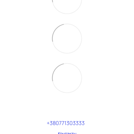
+380771303333
Контакты