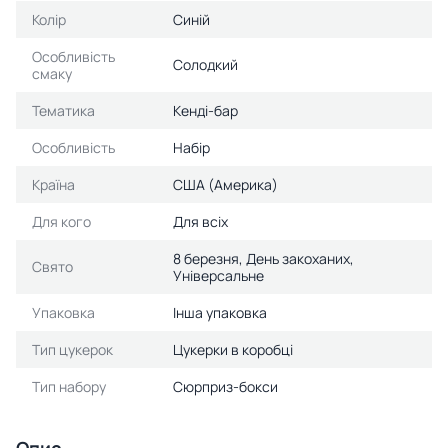
Колір
Синій
Особливість
Солодкий
смаку
Тематика
Кенді-бар
Особливість
Набір
Країна
США (Америка)
Для кого
Для всіх
8 березня, День закоханих,
Свято
Універсальне
Упаковка
Інша упаковка
Тип цукерок
Цукерки в коробці
Тип набору
Сюрприз-бокси
Опис