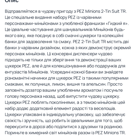
Відправляйтеся в чудову пригоду з PEZ Minions 2-Tin Suit TR.
Це спеціальне видання набору PEZ із чарівними
персонажами-міньйонами з улюбленої франшизи «Гидкий я».
Це ідеальне частування для шанувальників Міньйонів будь-
якого віку, яке поєднує в собі смачні цукерки та колекційні
банки для задоволення та смаку. PEZ 2-Tin Suit TR містить дві
банки з чарівним дизайном, кожна з яких демонструє окремий
персонаж міньйонів. Ці консервні диспенсери чудово
підходять не тільки для зберігання та демонстрації ваших
цукерок PEZ, але й для колекціонування або подарунків для
ентузіастів Міньйонів. Усередині кожної банки ви знайдете
різноманітні начинки для цукерок PEZ із такими популярними
смаками, як полуниця, лимон, вишня та апельсин. Просто
заповніть дозатор вашим улюбленим ароматом і посуньте
голову персонажа назад, щоб випустити чудову цукерку.
Цукерки PEZ люблять поколіннями, а з темою міньйонів цей
набір додає додатковий елемент радості та веселощів.
Цукерки упаковані в індивідуальну упаковку, що забезпечує
свіжість і зручність, що робить їх ідеальними для того, щоб
перекусити в дорозі або поділитися з друзями та родиною.
Пориньте в химерний світ міньйонів разом із PEZ Minions TR.