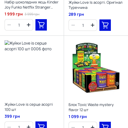
Набір шоколадних яєць Kinder
Жуйки Love Is асорті. Оригінал
Joy Funko Netflix Stranger
Туреччина
Things 24шт х 20г (BB
1 999 грн
289 грн
3 999 грн
07/2026)
Жуйки Love is серце асорті
Блок Toxic Waste mystery
100 шт
flavor 12 шт
399 грн
1 099 грн