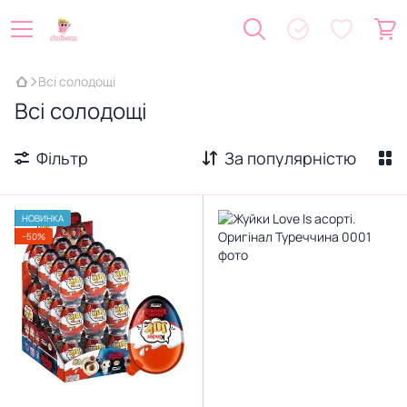
Всі солодощі
Всі солодощі
Фільтр
За популярністю
НОВИНКА
−50%