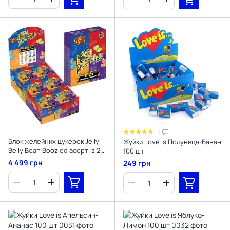
1
Блок желейних цукерок Jelly
Жуйки Love is Полуниця-Банан
Belly Bean Boozled асорті з 20
100 шт
смаків 24x45 г.
4 499 грн
249 грн