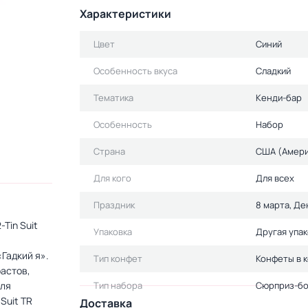
Характеристики
Цвет
Синий
Особенность вкуса
Сладкий
Тематика
Кенди-бар
Особенность
Набор
Страна
США (Амери
Для кого
Для всех
Праздник
8 марта, Д
Tin Suit
Упаковка
Другая упак
Гадкий я».
Тип конфет
Конфеты в 
астов,
для
Тип набора
Сюрприз-бо
Suit TR
Доставка