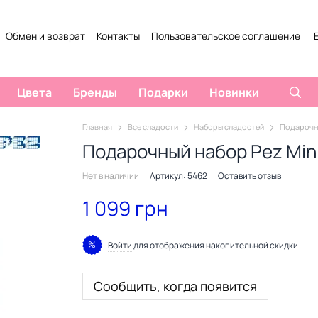
Обмен и возврат
Контакты
Пользовательское соглашение
Цвета
Бренды
Подарки
Новинки
Главная
Все сладости
Наборы сладостей
Подарочны
Подарочный набор Pez Mini
Нет в наличии
Артикул: 5462
Оставить отзыв
1 099 грн
%
Войти
для отображения накопительной скидки
Сообщить, когда появится