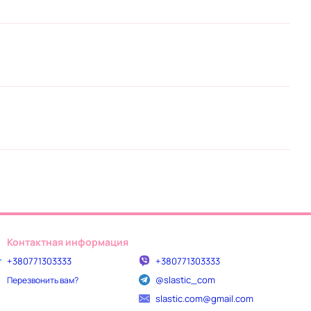
Контактная информация
+380771303333
+380771303333
@slastic_com
Перезвонить вам?
slastic.com@gmail.com