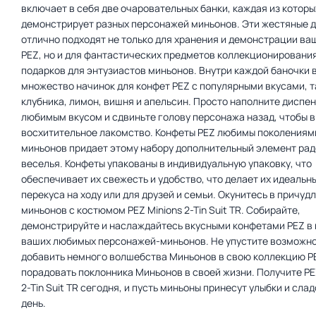
включает в себя две очаровательных банки, каждая из которы
демонстрирует разных персонажей миньонов. Эти жестяные 
отлично подходят не только для хранения и демонстрации ва
PEZ, но и для фантастических предметов коллекционировани
подарков для энтузиастов миньонов. Внутри каждой баночки 
множество начинок для конфет PEZ с популярными вкусами, т
клубника, лимон, вишня и апельсин. Просто наполните диспе
любимым вкусом и сдвиньте голову персонажа назад, чтобы 
восхитительное лакомство. Конфеты PEZ любимы поколениями
миньонов придает этому набору дополнительный элемент рад
веселья. Конфеты упакованы в индивидуальную упаковку, что
обеспечивает их свежесть и удобство, что делает их идеальн
перекуса на ходу или для друзей и семьи. Окунитесь в причуд
миньонов с костюмом PEZ Minions 2-Tin Suit TR. Собирайте,
демонстрируйте и наслаждайтесь вкусными конфетами PEZ в
ваших любимых персонажей-миньонов. Не упустите возможн
добавить немного волшебства Миньонов в свою коллекцию P
порадовать поклонника Миньонов в своей жизни. Получите PE
2-Tin Suit TR сегодня, и пусть миньоны принесут улыбки и сла
день.