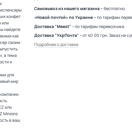
х
Самовывоз из нашего магазина –
бесплатно.
диспенсеры
ших конфет
«Новой почтой» по Украине –
по тарифам перев
я или
Доставка "Meest" -
по тарифам перевозчика.
вы найдете
Доставка "УкрПочта" -
от 40.00 грн. Заказ на 
акими как
нсер своим
Подробнее о доставке
выпустить
, а тема
ости и
ыми для
ливый мир
 компании
ость
EZ или
Z Minions
дость в ваш