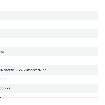
ка)
ень влюбленных, Универсальное
овка
коробке
ксы