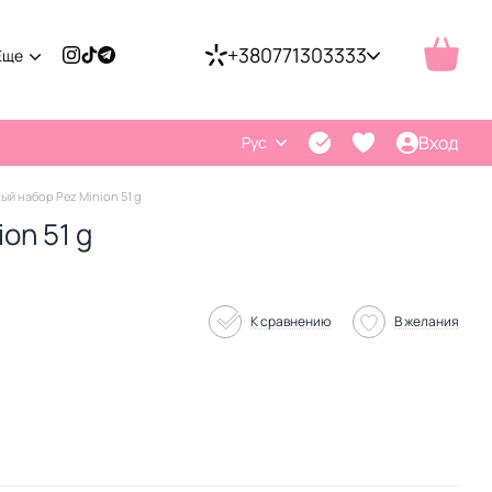
+380771303333
Еще
Вход
Рус
й набор Pez Minion 51 g
on 51 g
К сравнению
В желания