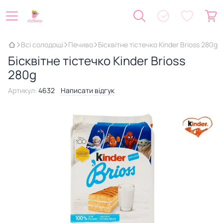
Всі солодощі
Печиво
Бісквітне тістечко Kinder Brioss 280g
Бісквітне тістечко Kinder Brioss
280g
Артикул:
4632
Написати відгук