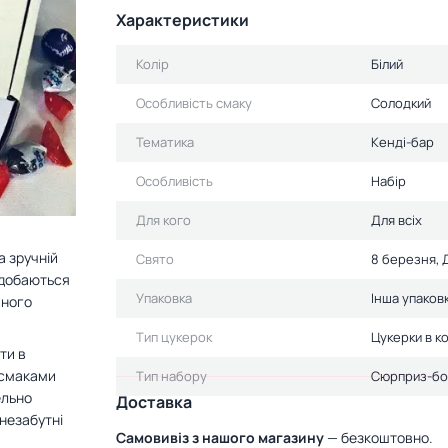
Характеристики
Колір
Білий
Особливість смаку
Солодкий
Тематика
Кенді-бар
Особливість
Набір
Для кого
Для всіх
а зручній
Свято
8 березня, 
подобаються
Упаковка
Інша упаков
шного
Тип цукерок
Цукерки в к
ти в
 смаками
Тип набору
Сюрприз-бо
ельно
Доставка
незабутні
Самовивіз з нашого магазину
— безкоштовно.