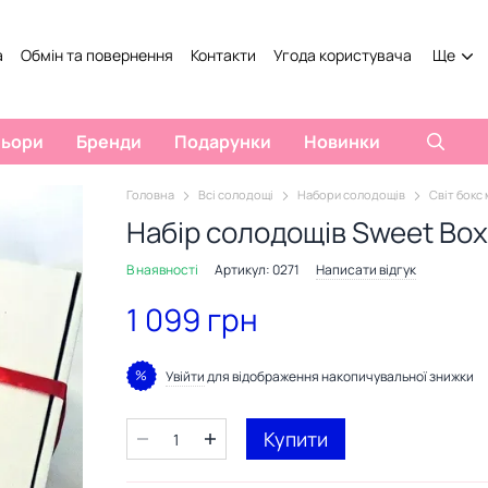
а
Обмін та повернення
Контакти
Угода користувача
Ще
льори
Бренди
Подарунки
Новинки
Головна
Всі солодощі
Набори солодощів
Світ бокс 
Набір солодощів Sweet Box 
В наявності
Артикул: 0271
Написати відгук
1 099 грн
%
Увійти
для відображення накопичувальної знижки
Купити