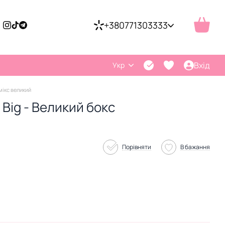
+380771303333
Вхід
Укр
мікс великий
Big - Великий бокс
Порівняти
В бажання