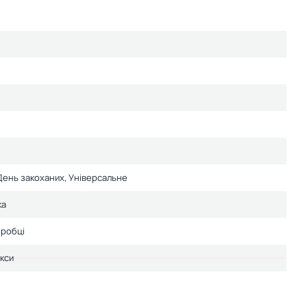
День закоханих, Універсальне
ка
оробці
кси