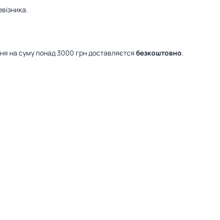
візника.
ння на суму понад 3000 грн доставляєтся
безкоштовно
.