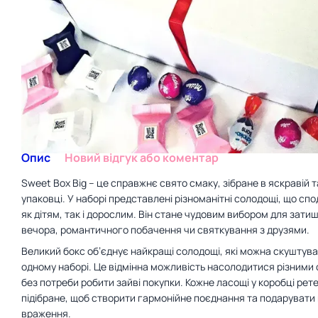
Опис
Новий відгук або коментар
Sweet Box Big – це справжнє свято смаку, зібране в яскравій т
упаковці. У наборі представлені різноманітні солодощі, що с
як дітям, так і дорослим. Він стане чудовим вибором для зати
вечора, романтичного побачення чи святкування з друзями.
Великий бокс об’єднує найкращі солодощі, які можна скуштува
одному наборі. Це відмінна можливість насолодитися різними
без потреби робити зайві покупки. Кожне ласощі у коробці рет
підібране, щоб створити гармонійне поєднання та подарувати 
враження.