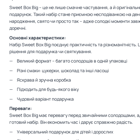
Sweet Box Big – це не лише смачне частування, а й оригіналь
подарунок. Такий набір стане приємною несподіванкою на ден
народження, свято чи просто так – адже солодкі моменти зав
доречні.
Основні характеристики:
Набір Sweet Box Big поєднує практичність та різноманітність. 
рішення для подарунка чи святкування.
Великий формат – багато солодощів в одній упаковці
Різні смаки: цукерки, шоколад та інші ласощі
Яскрава й зручна коробка
Підходить для будь-якого віку
Чудовий варіант подарунка
Переваги:
Sweet Box Big має перевагу перед звичайними солодощами, а
готовий набір. Він економить час і дарує справжню радість.
Універсальний подарунок для дітей і дорослих