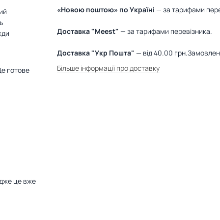
«Новою поштою» по Україні
— за тарифами пере
ний
ь
Доставка "Meest"
— за тарифами перевізника.
жди
Доставка "Укр Пошта"
— від 40.00 грн.Замовле
Більше інформації про доставку
Це готове
дже це вже