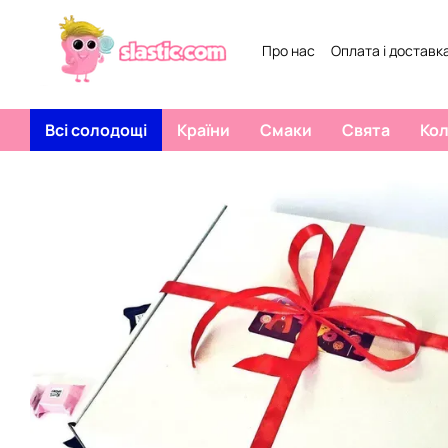
Перейти к основному контенту
Про нас
Оплата і доставк
Всі солодощі
Країни
Смаки
Свята
Ко