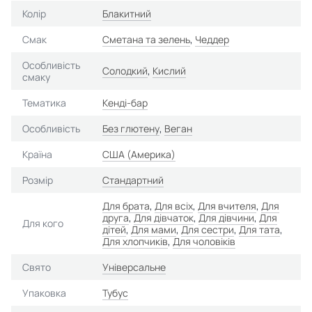
Колір
Блакитний
Смак
Сметана та зелень
,
Чеддер
Особливість
Солодкий
,
Кислий
смаку
Тематика
Кенді-бар
Особливість
Без глютену
,
Веган
Країна
США (Америка)
Розмір
Стандартний
Для брата
,
Для всіх
,
Для вчителя
,
Для
друга
,
Для дівчаток
,
Для дівчини
,
Для
Для кого
дітей
,
Для мами
,
Для сестри
,
Для тата
,
Для хлопчиків
,
Для чоловіків
Свято
Універсальне
Упаковка
Тубус