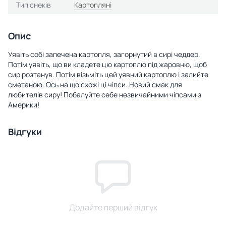
Тип снеків
Картопляні
Опис
Уявіть собі запечена картопля, загорнутий в сирі чеддер.
Потім уявіть, що ви кладете цю картоплю під жаровню, щоб
сир розтанув. Потім візьміть цей уявний картоплю і залийте
сметаною. Ось на що схожі ці чіпси. Новий смак для
любителів сиру! Побалуйте себе незвичайними чіпсами з
Америки!
Відгуки
Додайте перший відгук