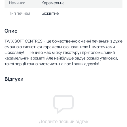
Начинки
Карамельна
Тип печива
Бісквітне
Опис
TWIX SOFT СENTRES – це божественно смачні печеньки з дуже
смачною тягнеться карамельною начинкою і шматочками
шоколаду! ⠀ Печиво має м'яку текстуру і приголомшливий
карамельний аромат! Але найбільше радує розмір упаковки,
такої порції точно вистачить на вас і ваших друзів!
Відгуки
Додайте перший відгук