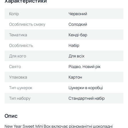
Характеристики
Колір
Червоний
Особливість смаку
Солодкий
Тематика
Кенді-бар
Особливість
Набір
Для кого
Для всіх
Свято
Різдво, Новий рік
Упаковка
Картон
Тип цукерок
Цукерки в коробці
Тип набору
Стандартний набір
Опис
New Year Sweet Mini Box включає різноманітні шоколадні