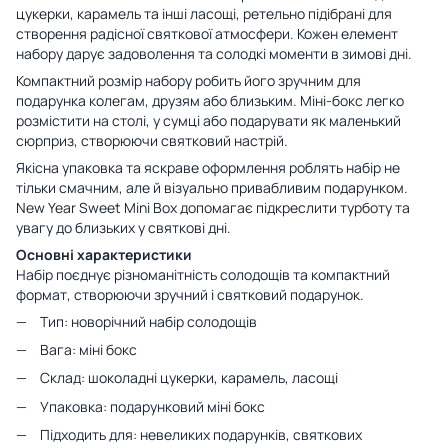
цукерки, карамель та інші ласощі, ретельно підібрані для
створення радісної святкової атмосфери. Кожен елемент
набору дарує задоволення та солодкі моменти в зимові дні.
Компактний розмір набору робить його зручним для
подарунка колегам, друзям або близьким. Міні-бокс легко
розмістити на столі, у сумці або подарувати як маленький
сюрприз, створюючи святковий настрій.
Якісна упаковка та яскраве оформлення роблять набір не
тільки смачним, але й візуально привабливим подарунком.
New Year Sweet Mini Box допомагає підкреслити турботу та
увагу до близьких у святкові дні.
Основні характеристики
Набір поєднує різноманітність солодощів та компактний
формат, створюючи зручний і святковий подарунок.
Тип: новорічний набір солодощів
Вага: міні бокс
Склад: шоколадні цукерки, карамель, ласощі
Упаковка: подарунковий міні бокс
Підходить для: невеликих подарунків, святкових