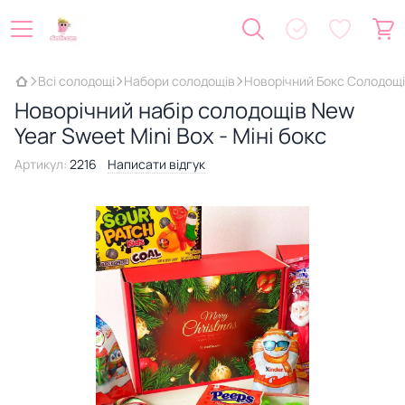
Всі солодощі
Набори солодощів
Новорічний Бокс Солодощ
Новорічний набір солодощів New
Year Sweet Mini Box - Міні бокс
Артикул:
2216
Написати відгук