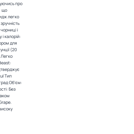
луючись про
, що
идж легко
 зручність
чорниці і
 і калорій:
бором для
унції (20
 Легко
Beast:
ідтверджує
ul Тип
град Об'єм:
сті: Без
маком
Grape.
 високу