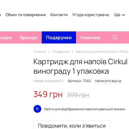
а
Обмін та повернення
Контакти
Угода користувача
Ще
льори
Бренди
Подарунки
Новинки
Головна
Подарунки
Картридж для напоїв Cirkul LifeSip
Картридж для напоїв Cirkul 
винограду 1 упаковка
Немає в наявності
Артикул: 7040
Написати відгук
349 грн
399 грн
%
Увійти
для відображення накопичувальної знижки
Повідомити, коли з'явиться