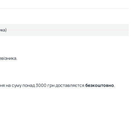
ика)
візника.
ння на суму понад 3000 грн доставляєтся
безкоштовно
.