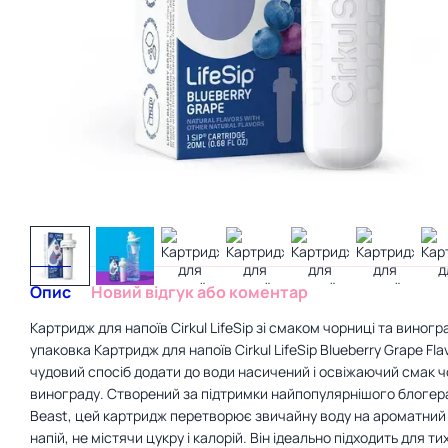
Опис
Новий відгук або коментар
Картридж для напоїв Cirkul LifeSip зі смаком чорниці та виногра
упаковка Картридж для напоїв Cirkul LifeSip Blueberry Grape Fla
чудовий спосіб додати до води насичений і освіжаючий смак ч
винограду. Створений за підтримки найпопулярнішого блогера 
Beast, цей картридж перетворює звичайну воду на ароматний
напій, не містячи цукру і калорій. Він ідеально підходить для ти