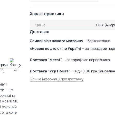
Характеристики
Країна
США (Амер
Доставка
Самовивіз з нашого магазину
— безкоштовно.
«Новою поштою» по Україні
— за тарифами пере
Доставка "Meest"
— за тарифами перевізника.
Доставка "Укр Пошта"
— від 40.00 грн.Замовле
Більше інформації про доставку
ду 1
vor — це
орниці та
у світі Mr.
 і смачний
х, хто хоче