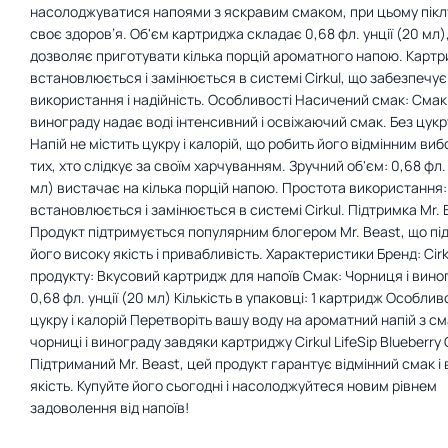
насолоджуватися напоями з яскравим смаком, при цьому пік
своє здоров’я. Об'єм картриджа складає 0,68 фл. унції (20 мл)
дозволяє приготувати кілька порцій ароматного напою. Картр
встановлюється і замінюється в системі Cirkul, що забезпечує
використання і надійність. Особливості Насичений смак: Смак 
винограду надає воді інтенсивний і освіжаючий смак. Без цукру
Напій не містить цукру і калорій, що робить його відмінним ви
тих, хто слідкує за своїм харчуванням. Зручний об'єм: 0,68 фл. 
мл) вистачає на кілька порцій напою. Простота використання:
встановлюється і замінюється в системі Cirkul. Підтримка Mr. 
Продукт підтримується популярним блогером Mr. Beast, що п
його високу якість і привабливість. Характеристики Бренд: Cirk
продукту: Вкусовий картридж для напоїв Смак: Чорниця і вино
0,68 фл. унції (20 мл) Кількість в упаковці: 1 картридж Особливо
цукру і калорій Перетворіть вашу воду на ароматний напій з с
чорниці і винограду завдяки картриджу Cirkul LifeSip Blueberry 
Підтриманий Mr. Beast, цей продукт гарантує відмінний смак і
якість. Купуйте його сьогодні і насолоджуйтеся новим рівнем
задоволення від напоїв!