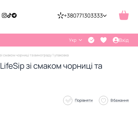
+380771303333
Вхід
Укр
 зі смаком чорниці та винограду 1 упаковка
LifeSip зі смаком чорниці та
Порівняти
В бажання