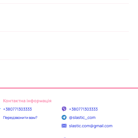
Контактна інформація
+380771303333
+380771303333
@slastic_com
Передзвонити вам?
slastic.com@gmail.com