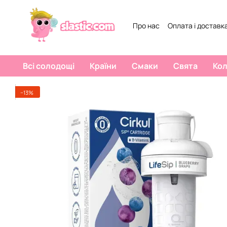
Перейти к основному контенту
Про нас
Оплата і доставк
Всі солодощі
Країни
Смаки
Свята
Ко
−13%