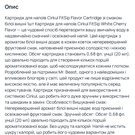
Опис
Картридж для напоїв Cirkul FitSip Flavor Cartridge зі смаком
білої вишні 1шт Картридж для напоїв Cirkul FitSip White Cherry
Flavor — це чудовий спосіб перетворити вашу звичайну воду в
надзвичайно смачний і освіжаючий напій. Цей картридж з
ароматом білої вишні додає в кожен ковток неперевершений
фруктовий смак, наповнений приємною солодкістю і ніжною
кислинкою. Обсяг картриджа становить 0,68 фл. унції (20 мл),
що ідеально підходить для створення кількох порцій
ароматизованої води, щоб насолоджуватися кожним глотком.
Розроблений за підтримки Mr. Beast, одного з найвідоміших і
впливових блогерів у світі, цей продукт не лише відрізняється
високою якістю, але й має величезну популярність серед
користувачів. Картридж призначений для використання з
системою Cirkul, що робить його дуже зручним у використанні
та швидким в заміні. Особливості Вишуканий смак:
Неперевершений аромат білої вишні надає воді приємний і
освіжаючий фруктовий смак. Зручний обсяг: Обсяг 0,68 фл.
унції (20 мл) ідеально підходить для кількох порцій
ароматизованої води. Без цукру та калорій: Напій не містить
цукру і калорій, що робить його чудовим варіантом для