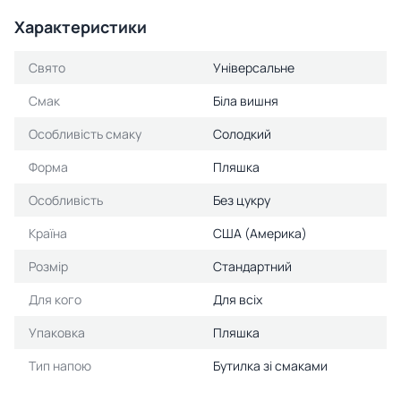
Характеристики
Свято
Універсальне
Смак
Біла вишня
Особливість смаку
Солодкий
Форма
Пляшка
Особливість
Без цукру
Країна
США (Америка)
Розмір
Стандартний
Для кого
Для всіх
Упаковка
Пляшка
Тип напою
Бутилка зі смаками