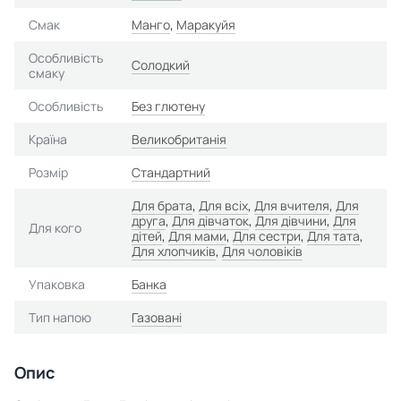
Смак
Манго
,
Маракуйя
Особливість
Солодкий
смаку
Особливість
Без глютену
Країна
Великобританія
Розмір
Стандартний
Для брата
,
Для всіх
,
Для вчителя
,
Для
друга
,
Для дівчаток
,
Для дівчини
,
Для
Для кого
дітей
,
Для мами
,
Для сестри
,
Для тата
,
Для хлопчиків
,
Для чоловіків
Упаковка
Банка
Тип напою
Газовані
Опис