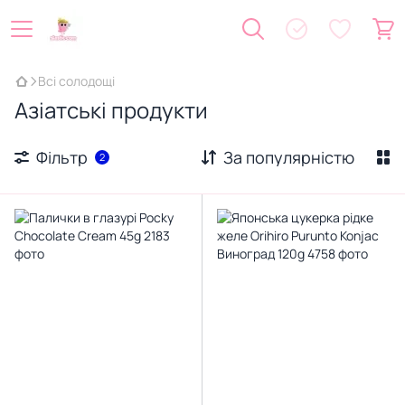
Всі солодощі
Азіатські продукти
Фільтр
За популярністю
2