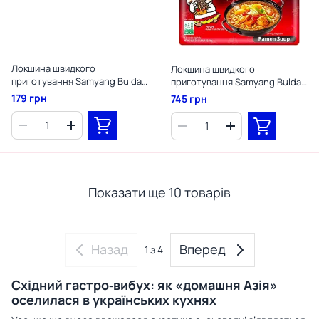
Локшина швидкого
Локшина швидкого
приготування Samyang Buldak
приготування Samyang Buldak
Hot Chicken Flavour Ramen
Artificial Spicy Chicken Flavor
179 грн
745 грн
Carbonara 130г
Ramen 5х145г
Показати ще 10 товарів
Назад
Вперед
1
з 4
Східний гастро‑вибух: як «домашня Азія»
оселилася в українських кухнях