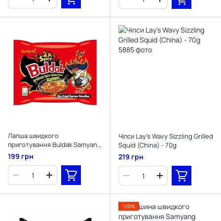
Лапша швидкого
Чіпси Lay's Wavy Sizzling Grilled
приготування Buldak Samyang
Squid (China) - 70g
2x Spicy Hot Chicken Ramen
199 грн
219 грн
140 g
−20%