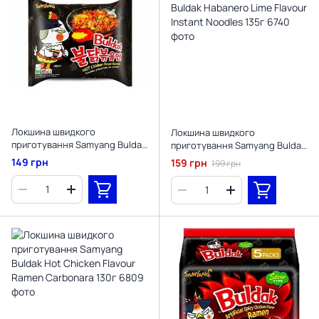
Локшина швидкого
Локшина швидкого
приготування Samyang Buldak
приготування Samyang Buldak
Hot Chicken Flavour Ramen
Habanero Lime Flavour Instant
149 грн
159 грн
199 грн
Non-Vegetarian, 140г
Noodles 135г