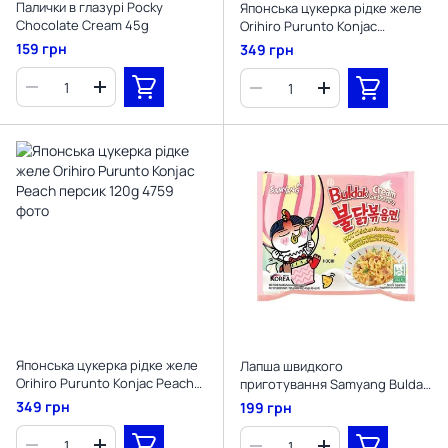
Палички в глазурі Pocky
Японська цукерка рідке желе
Chocolate Cream 45g
Orihiro Purunto Konjac
Виноград 120g
159 грн
349 грн
Японська цукерка рідке желе
Лапша швидкого
Orihiro Purunto Konjac Peach
приготування Samyang Buldak
персик 120g
Cream Carbonara Hot Chicken
349 грн
199 грн
Ramen 140 g