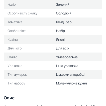
Колір
Зелений
Особливість смаку
Солодкий
Тематика
Кенді-бар
Особливість
Набір
Країна
Японія
Для кого
Для всіх
Свято
Універсальне
Упаковка
Інша упаковка
Тип цукерок
Цукерки в коробці
Тип набору
Молекулярна кухня
Опис