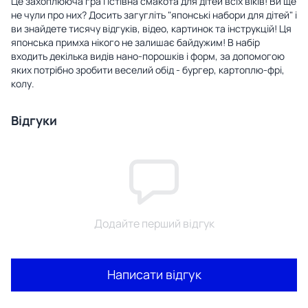
Це захоплююча гра і їстівна смакота для дітей всіх віків! Ви ще
не чули про них? Досить загугліть "японські набори для дітей" і
ви знайдете тисячу відгуків, відео, картинок та інструкцій! Ця
японська примха нікого не залишає байдужим! В набір
входить декілька видів нано-порошків і форм, за допомогою
яких потрібно зробити веселий обід - бургер, картоплю-фрі,
колу.
Відгуки
Додайте перший відгук
Написати відгук