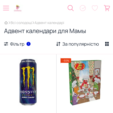
Всі солодощі
Адвент календарі
Адвент календари для Мамы
Фільтр
За популярністю
1
−30%