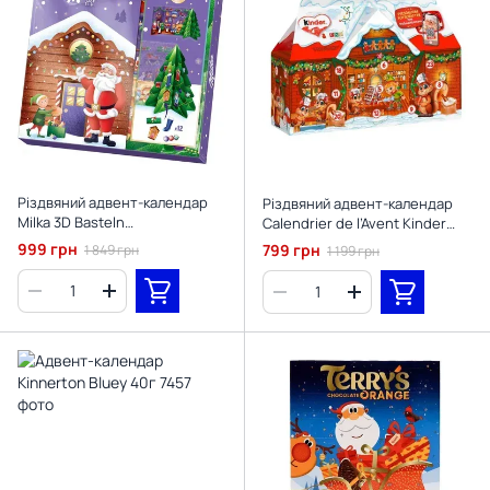
Різдвяний адвент-календар
Різдвяний адвент-календар
Milka 3D Basteln
Calendrier de l’Avent Kinder
Adventskalender 163 г
234г
999 грн
799 грн
1 849 грн
1 199 грн