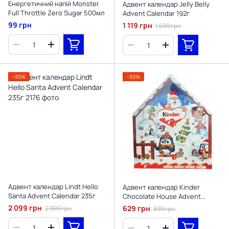
Енергетичний напій Monster
Адвент календар Jelly Belly
Full Throttle Zero Sugar 500мл
Advent Calendar 192г
99 грн
1 119 грн
1 599 грн
−30%
−30%
Адвент календар Lindt Hello
Адвент календар Kinder
Santa Advent Calendar 235г
Chocolate House Advent
Calendar 184г
2 099 грн
629 грн
2 999 грн
899 грн