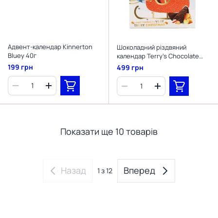
Адвент-календар Kinnerton
Шоколадний різдвяний
Bluey 40г
календар Terry's Chocolate
Advent Calendar 106 г
199 грн
499 грн
Показати ще 10 товарів
Назад
Вперед
1
з 12