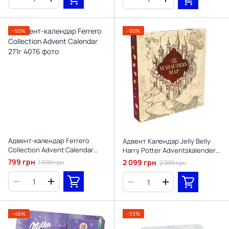
−50%
−30%
Адвент-календар Ferrero
Адвент Календар Jelly Belly
Collection Advent Calendar
Harry Potter Adventskalender
271г
"The Marauder's Map" з
799 грн
2 099 грн
1 599 грн
2 999 грн
желейними бобами та картою
мародерів 192 г.
−46%
−33%