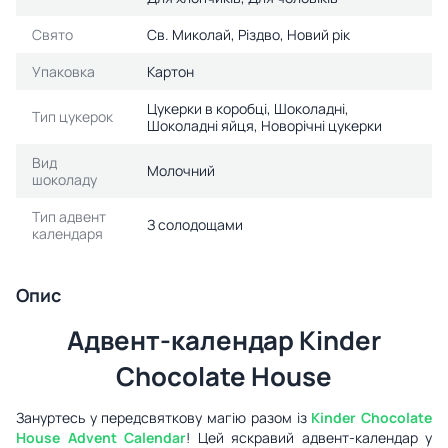
Свято
Св. Миколай, Різдво, Новий рік
Упаковка
Картон
Цукерки в коробці, Шоколадні,
Тип цукерок
Шоколадні яйця, Новорічні цукерки
Вид
Молочний
шоколаду
Тип адвент
З солодощами
календаря
Опис
Адвент-календар Kinder
Chocolate House
Зануртесь у передсвяткову магію разом із
Kinder Chocolate
House Advent Calendar
! Цей яскравий адвент-календар у