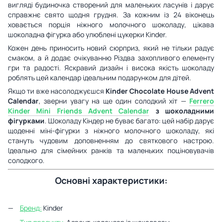
вигляді будиночка створений для маленьких ласунів і дарує
справжнє свято щодня грудня. За кожним із 24 віконець
ховається порція ніжного молочного шоколаду, цікава
шоколадна фігурка або улюблені цукерки Kinder.
Кожен день приносить новий сюрприз, який не тільки радує
смаком, а й додає очікуванню Різдва захопливого елементу
гри та радості. Яскравий дизайн і висока якість шоколаду
роблять цей календар ідеальним подарунком для дітей.
Якщо ти вже насолоджуєшся
Kinder Chocolate House Advent
Calendar
, зверни увагу на ще один солодкий хіт —
Ferrero
Kinder Mini Friends Advent Calendar
з шоколадними
фігурками
. Шоколаду Кіндер не буває багато: цей набір дарує
щоденні міні-фігурки з ніжного молочного шоколаду, які
стануть чудовим доповненням до святкового настрою.
Ідеально для сімейних ранків та маленьких поціновувачів
солодкого.
Основні характеристики:
Бренд:
Kinder