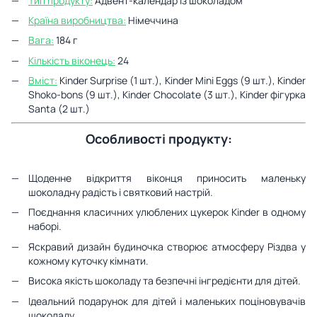
Тип продукту:
Адвент-календар із шоколадом
Країна виробництва:
Німеччина
Вага:
184 г
Кількість віконець:
24
Вміст:
Kinder Surprise (1 шт.), Kinder Mini Eggs (9 шт.), Kinder
Shoko-bons (9 шт.), Kinder Chocolate (3 шт.), Kinder фігурка
Santa (2 шт.)
Особливості продукту:
Щоденне відкриття віконця приносить маленьку
шоколадну радість і святковий настрій.
Поєднання класичних улюблених цукерок Kinder в одному
наборі.
Яскравий дизайн будиночка створює атмосферу Різдва у
кожному куточку кімнати.
Висока якість шоколаду та безпечні інгредієнти для дітей.
Ідеальний подарунок для дітей і маленьких поціновувачів
шоколаду.