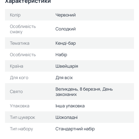
Характеристики
Колір
Червоний
Особливість
Солодкий
смаку
Тематика
Кенді-бар
Особливість
Набір
Країна
Швейцарія
Для кого
Для всіх
Великдень, 8 березня, День
Свято
закоханих
Упаковка
Інша упаковка
Тип цукерок
Шоколадні
Тип набору
Стандартний набір