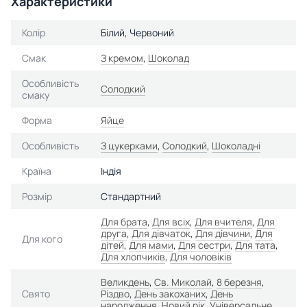
Характеристики
Колір
Білий, Червоний
Смак
З кремом
,
Шоколад
Особливість
Солодкий
смаку
Форма
Яйце
Особливість
З цукерками
,
Солодкий
,
Шоколадні
Країна
Індія
Розмір
Стандартний
Для брата
,
Для всіх
,
Для вчителя
,
Для
друга
,
Для дівчаток
,
Для дівчини
,
Для
Для кого
дітей
,
Для мами
,
Для сестри
,
Для тата
,
Для хлопчиків
,
Для чоловіків
Великдень
,
Св. Миколай
,
8 березня
,
Свято
Різдво
,
День закоханих
,
День
народження
,
Новий рік
,
Універсальне