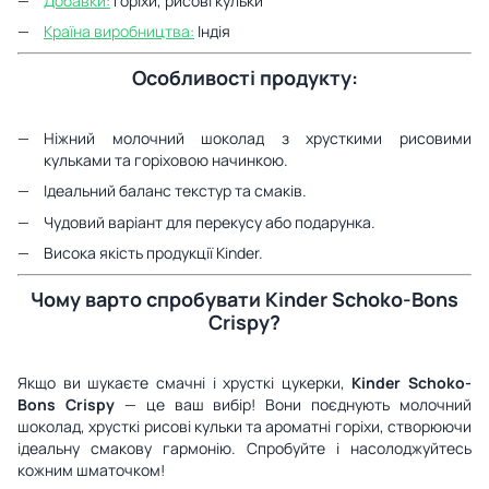
Добавки:
Горіхи, рисові кульки
Країна виробництва:
Індія
Особливості продукту:
Ніжний молочний шоколад з хрусткими рисовими
кульками та горіховою начинкою.
Ідеальний баланс текстур та смаків.
Чудовий варіант для перекусу або подарунка.
Висока якість продукції Kinder.
Чому варто спробувати Kinder Schoko-Bons
Crispy?
Якщо ви шукаєте смачні і хрусткі цукерки,
Kinder Schoko-
Bons Crispy
— це ваш вибір! Вони поєднують молочний
шоколад, хрусткі рисові кульки та ароматні горіхи, створюючи
ідеальну смакову гармонію. Спробуйте і насолоджуйтесь
кожним шматочком!