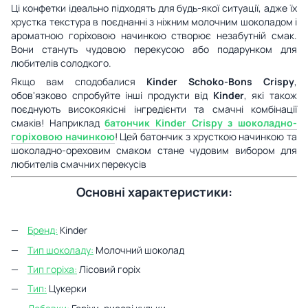
Ці конфетки ідеально підходять для будь-якої ситуації, адже їх
хрустка текстура в поєднанні з ніжним молочним шоколадом і
ароматною горіховою начинкою створює незабутній смак.
Вони стануть чудовою перекусою або подарунком для
любителів солодкого.
Якщо вам сподобалися
Kinder Schoko-Bons Crispy
,
обов'язково спробуйте інші продукти від
Kinder
, які також
поєднують високоякісні інгредієнти та смачні комбінації
смаків! Наприклад
батончик Kinder Crispy
з шоколадно-
горіховою начинкою
! Цей батончик з хрусткою начинкою та
шоколадно-ореховим смаком стане чудовим вибором для
любителів смачних перекусів
Основні характеристики:
Бренд:
Kinder
Тип шоколаду:
Молочний шоколад
Тип горіха:
Лісовий горіх
Тип:
Цукерки