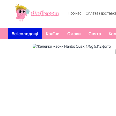
Перейти к основному контенту
Про нас
Оплата і доставк
Договір публічної оферти
Всі солодощі
Країни
Смаки
Свята
Ко