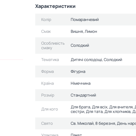
Характеристики
Колір
Помаранчевий
Смак
Вишня, Лимон
Особливість
Солодкий
смаку
Тематика
Дитячі солодощі, Солодкий
Форма
Фігурна
Країна
Німеччина
Розмір
Стандартний
Для брата, Для всіх, Для вчителя, 
Для кого
сестри, Для тата, Для хлопчиків, Д
Свято
Св. Миколай, 8 березня, День на
Упаковка
Пакет