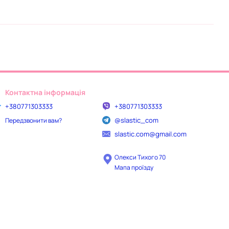
Контактна інформація
+380771303333
+380771303333
@slastic_com
Передзвонити вам?
slastic.com@gmail.com
Олекси Тихого 70
Мапа проїзду