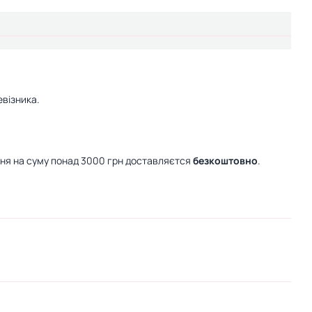
візника.
ння на суму понад 3000 грн доставляєтся
безкоштовно
.