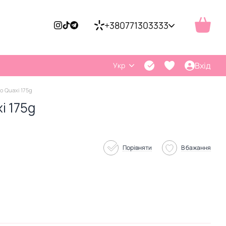
+380771303333
Вхід
Укр
o Quaxi 175g
i 175g
Порівняти
В бажання