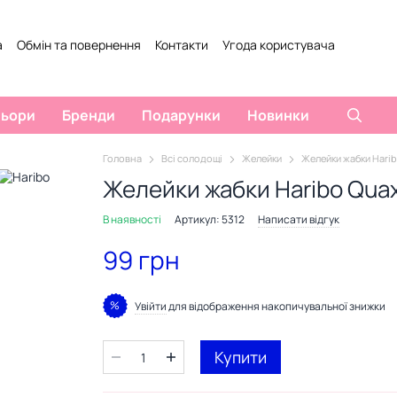
а
Обмін та повернення
Контакти
Угода користувача
Відгуки про магазин
льори
Бренди
Подарунки
Новинки
Головна
Всі солодощі
Желейки
Желейки жабки Harib
Желейки жабки Haribo Quax
В наявності
Артикул: 5312
Написати відгук
99 грн
%
Увійти
для відображення накопичувальної знижки
Купити