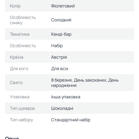
Колір
Фіолетовий
Особливість
Солодкий
смаку
Тематика
Кенді-бар
Особливість
Набір
Країна
Австрія
Для кого
Для всіх
8 березня, День закоханих, День
Свято
народження
Упаковка
Інша упаковка
Тип цукерок
Шоколадні
Тип набору
Стандартний набір
Опис