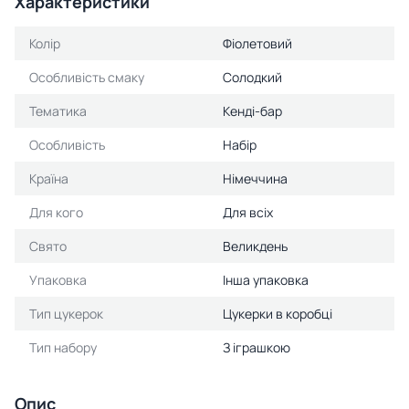
Характеристики
Колір
Фіолетовий
Особливість смаку
Солодкий
Тематика
Кенді-бар
Особливість
Набір
Країна
Німеччина
Для кого
Для всіх
Свято
Великдень
Упаковка
Інша упаковка
Тип цукерок
Цукерки в коробці
Тип набору
З іграшкою
Опис