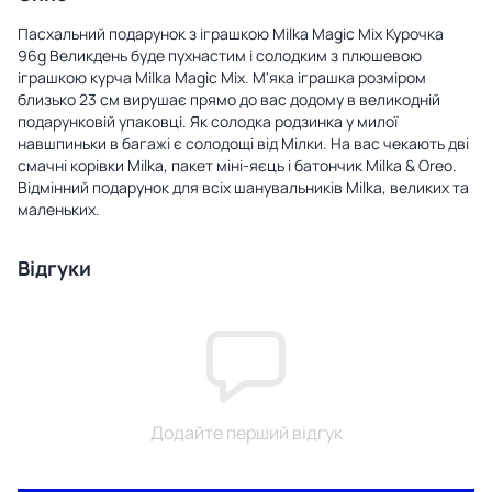
Пасхальний подарунок з іграшкою Milka Magic Mix Курочка
96g Великдень буде пухнастим і солодким з плюшевою
іграшкою курча Milka Magic Mix. М'яка іграшка розміром
близько 23 см вирушає прямо до вас додому в великодній
подарунковій упаковці. Як солодка родзинка у милої
навшпиньки в багажі є солодощі від Мілки. На вас чекають дві
смачні корівки Milka, пакет міні-яєць і батончик Milka & Oreo.
Відмінний подарунок для всіх шанувальників Milka, великих та
маленьких.
Відгуки
Додайте перший відгук