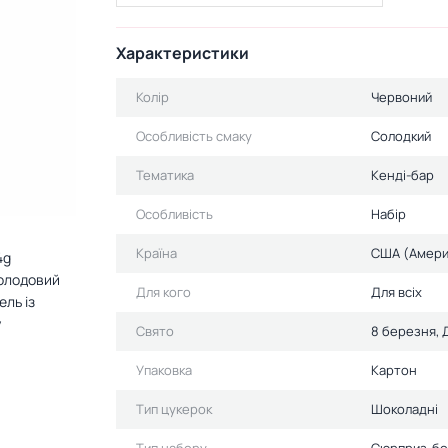
Характеристики
Колір
Червоний
Особливість смаку
Солодкий
Тематика
Кенді-бар
Особливість
Набір
Країна
США (Амери
4g
солодовий
Для кого
Для всіх
ль із
у
Свято
8 березня, 
Упаковка
Картон
Тип цукерок
Шоколадні