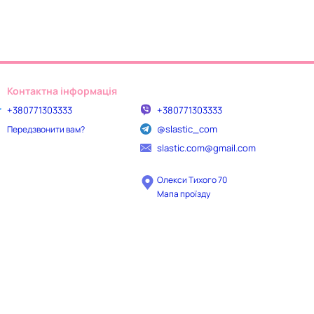
Контактна інформація
+380771303333
+380771303333
@slastic_com
Передзвонити вам?
slastic.com@gmail.com
Олекси Тихого 70
Мапа проїзду