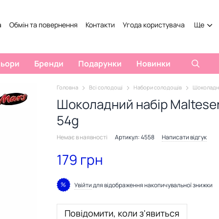
а
Обмін та повернення
Контакти
Угода користувача
Ще
льори
Бренди
Подарунки
Новинки
Головна
Всі солодощі
Набори солодощів
Шоколадний
Шоколадний набір Maltesers
54g
Немає в наявності
Артикул: 4558
Написати відгук
179 грн
%
Увійти
для відображення накопичувальної знижки
Повідомити, коли з'явиться