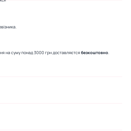
кси
візника.
ння на суму понад 3000 грн доставляєтся
безкоштовно
.