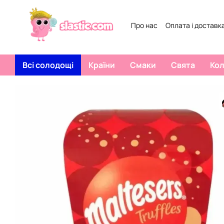
Перейти к основному контенту
Про нас
Оплата і доставк
Всі солодощі
Країни
Смаки
Свята
Ко