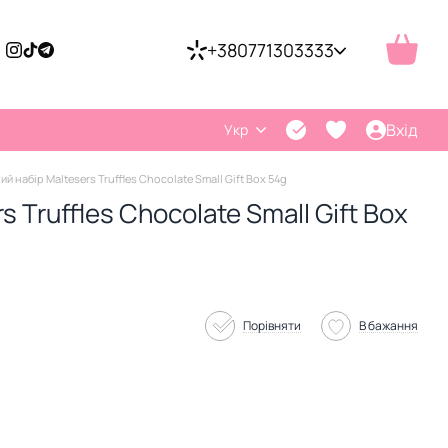
+380771303333
Вхід
Укр
 набір Maltesers Truffles Chocolate Small Gift Box 54g
 Truffles Chocolate Small Gift Box
Порівняти
В бажання